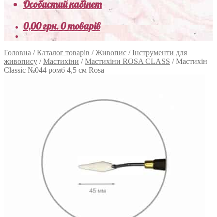
Особистий кабінет
0,00
грн.
0 товарів
Головна
/
Каталог товарів
/
Живопис
/
Інструменти для
живопису
/
Мастихіни
/
Мастихіни ROSA CLASS
/
Мастихін
Classic №044 ромб 4,5 см Rosa