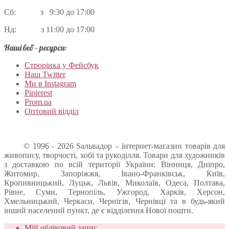
Сб: з 9:30 до 17:00
Нд: з 11:00 до 17:00
Наші веб – ресурси:
Строрінка у Фейсбук
Наш Twitter
Ми в Instagram
Pinterest
Prom.ua
Оптовий відділ
© 1996 - 2026 Sальвадор – інтернет-магазин товарів для
живопису, творчості, хобі та рукоділля. Товари для художників
з доставкою по всій території України: Вінниця, Дніпро,
Житомир, Запоріжжя, Івано-Франківськ, Київ,
Кропивницький, Луцьк, Львів, Миколаїв, Одеса, Полтава,
Рівне, Суми, Тернопіль, Ужгород, Харків, Херсон,
Хмельницький, Черкаси, Чернігів, Чернівці та в будь-який
інший населений пункт, де є відділення Нової пошти.
Мій обліковий запис