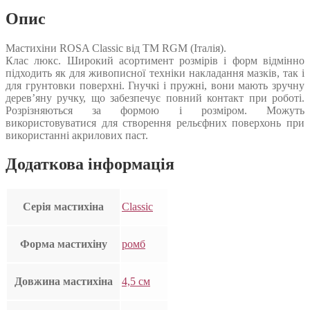
Опис
Мастихіни ROSA Classic від ТМ RGM (Італія).
Клас люкс. Широкий асортимент розмірів і форм відмінно
підходить як для живописної техніки накладання мазків, так і
для грунтовки поверхні. Гнучкі і пружні, вони мають зручну
дерев’яну ручку, що забезпечує повний контакт при роботі.
Розрізняються за формою і розміром. Можуть
використовуватися для створення рельєфних поверхонь при
використанні акрилових паст.
Додаткова інформація
Серія мастихіна
Classic
Форма мастихіну
ромб
Довжина мастихіна
4,5 см