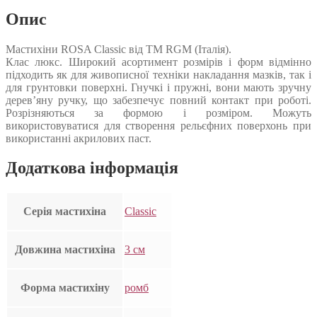
Опис
Мастихіни ROSA Classic від ТМ RGM (Італія).
Клас люкс. Широкий асортимент розмірів і форм відмінно
підходить як для живописної техніки накладання мазків, так і
для грунтовки поверхні. Гнучкі і пружні, вони мають зручну
дерев’яну ручку, що забезпечує повний контакт при роботі.
Розрізняються за формою і розміром. Можуть
використовуватися для створення рельєфних поверхонь при
використанні акрилових паст.
Додаткова інформація
Серія мастихіна
Classic
Довжина мастихіна
3 см
Форма мастихіну
ромб