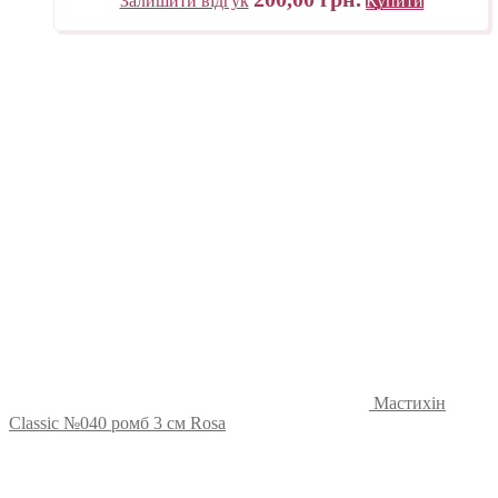
Залишити відгук
Купити
Мастихін
Classic №040 ромб 3 см Rosa