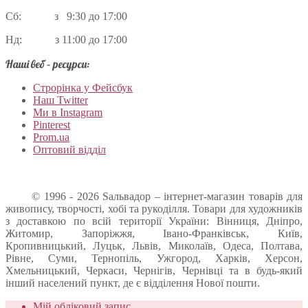
Сб: з 9:30 до 17:00
Нд: з 11:00 до 17:00
Наші веб – ресурси:
Строрінка у Фейсбук
Наш Twitter
Ми в Instagram
Pinterest
Prom.ua
Оптовий відділ
© 1996 - 2026 Sальвадор – інтернет-магазин товарів для
живопису, творчості, хобі та рукоділля. Товари для художників
з доставкою по всій території України: Вінниця, Дніпро,
Житомир, Запоріжжя, Івано-Франківськ, Київ,
Кропивницький, Луцьк, Львів, Миколаїв, Одеса, Полтава,
Рівне, Суми, Тернопіль, Ужгород, Харків, Херсон,
Хмельницький, Черкаси, Чернігів, Чернівці та в будь-який
інший населений пункт, де є відділення Нової пошти.
Мій обліковий запис