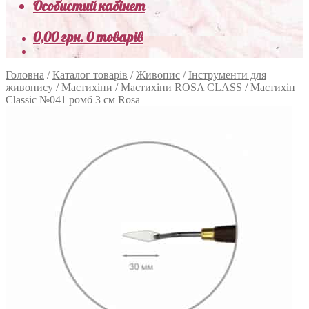
Особистий кабінет
0,00
грн.
0 товарів
Головна
/
Каталог товарів
/
Живопис
/
Інструменти для
живопису
/
Мастихіни
/
Мастихіни ROSA CLASS
/
Мастихін
Classic №041 ромб 3 см Rosa