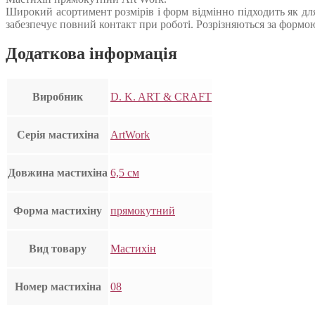
Широкий асортимент розмірів і форм відмінно підходить як для
забезпечує повний контакт при роботі. Розрізняються за формо
Додаткова інформація
Виробник
D. K. ART & CRAFT
Серія мастихіна
ArtWork
Довжина мастихіна
6,5 см
Форма мастихіну
прямокутний
Вид товару
Мастихін
Номер мастихіна
08