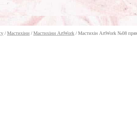
су
/
Мастихіни
/
Мастихіни ArtWork
/
Мастихін ArtWork №08 пря