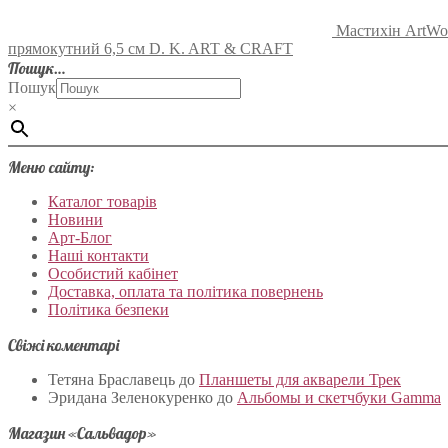
Мастихін ArtWo
прямокутний 6,5 см D. K. ART & CRAFT
Пошук…
Пошук
×
Меню сайту:
Каталог товарів
Новини
Арт-Блог
Наші контакти
Особистий кабінет
Доставка, оплата та політика повернень
Політика безпеки
Свіжі коментарі
Тетяна Браславець
до
Планшеты для акварели Трек
Эридана Зеленокуренко
до
Альбомы и скетчбуки Gamma
Магазин «Сальвадор»