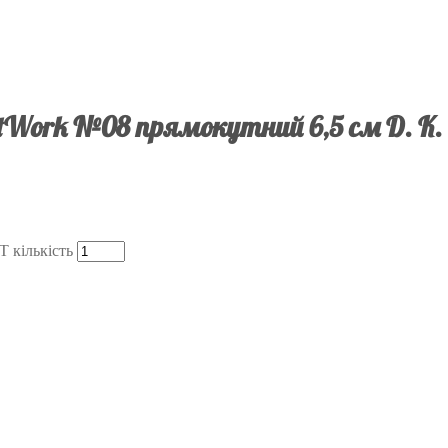
tWork №08 прямокутний 6,5 см D. K.
 кількість