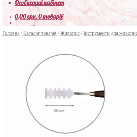
Особистий кабінет
0,00
грн.
0 товарів
Головна
/
Каталог товарів
/
Живопис
/
Інструменти для живопи