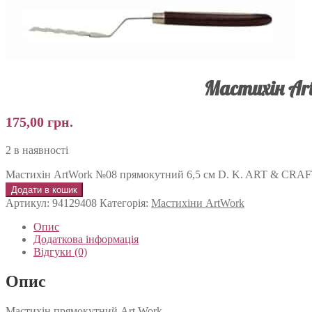
Мастихін Ar
175,00
грн.
2 в наявності
Мастихін ArtWork №08 прямокутний 6,5 см D. K. ART & CRAFT
Додати в кошик
Артикул:
94129408
Категорія:
Мастихіни ArtWork
Опис
Додаткова інформація
Відгуки (0)
Опис
Мастихін прямокутний Art Work.