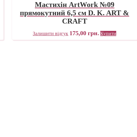
Мастихін ArtWork №09
прямокутний 6,5 см D. K. ART &
CRAFT
175,00
грн.
Залишити відгук
Купити