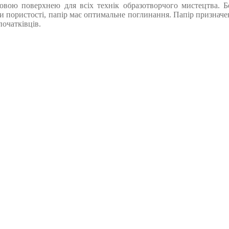
атовою поверхнею для всіх технік образотворчого мистецтва. 
дяки пористості, папір має оптимальне поглинання. Папір призна
початківців.