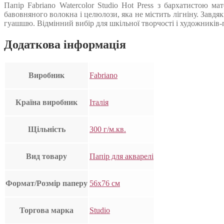
Папір Fabriano Watercolor Studio Hot Press з бархатистою м
бавовняного волокна і целюлози, яка не містить лігніну. Зав
гуашшю. Відмінний вибір для шкільної творчості і художників-
Додаткова інформація
Виробник
Fabriano
Країна виробник
Італія
Щільність
300 г/м.кв.
Вид товару
Папір для акварелі
Формат/Розмір паперу
56х76 см
Торгова марка
Studio