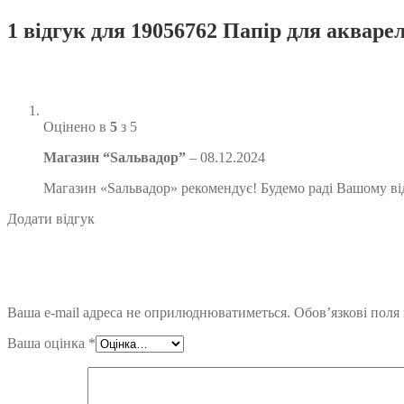
1 відгук для
19056762 Папір для акварелі
Оцінено в
5
з 5
Магазин “Sальвадор”
–
08.12.2024
Магазин «Sальвадор» рекомендує! Будемо раді Вашому від
Додати відгук
Ваша e-mail адреса не оприлюднюватиметься.
Обов’язкові поля
Ваша оцінка
*