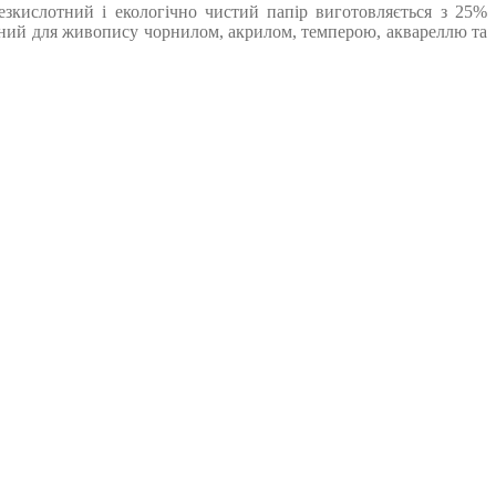
Безкислотний і екологічно чистий папір виготовляється з 25%
чений для живопису чорнилом, акрилом, темперою, аквареллю та