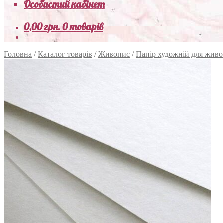
Особистий кабінет
0,00
грн.
0 товарів
Головна
/
Каталог товарів
/
Живопис
/
Папір художній для жив