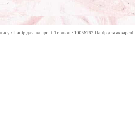
опису
/
Папір для акварелі. Торшон
/
19056762 Папір для акварелі S