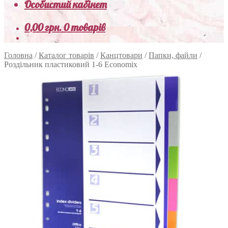
Особистий кабінет
0,00
грн.
0 товарів
Головна
/
Каталог товарів
/
Канцтовари
/
Папки, файли
/
Роздільник пластиковий 1-6 Economix