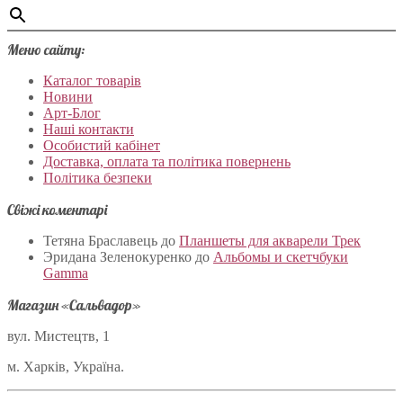
Меню сайту:
Каталог товарів
Новини
Арт-Блог
Наші контакти
Особистий кабінет
Доставка, оплата та політика повернень
Політика безпеки
Свіжі коментарі
Тетяна Браславець
до
Планшеты для акварели Трек
Эридана Зеленокуренко
до
Альбомы и скетчбуки
Gamma
Магазин «Сальвадор»
вул. Мистецтв, 1
м. Харків, Україна.