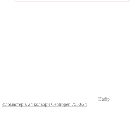
Набір
фломастерів 24 кольори Centropen 7550/24