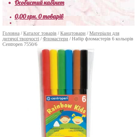
Особистий кабінет
0,00
грн.
0 товарів
Головна
/
Каталог товарів
/
Канцтовари
/
Матеріали для
дитячої творчості
/
Фломастери
/
Набір фломастерів 6 кольорів
Centropen 7550/6