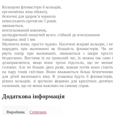
Кольорові фломастери 6 кольорів,
ергономічна зона обхвату,
безпечні для здоров’я чорнило
невисихають протягом 5 років.
змиваються,
вентильований ковпачок,
циліндричний пишучий вузол, стійкий до втискування
товщина лінії 1 мм
Малюють вони, просто чудово. Насичені яскраві кольори, і не
шарудять при малюванні як більшість фломастерів. Чи не
рвуть папір при малюванні, змиваються з шкіри просто
бездоганно. Вистачає їх на тривалий час, їх можна так само і
дозаправлятися, якщо вони трохи підсохли, що не менше
головне. Але не більше двох разів, інакше потім вони стають
на пару тонів світліше. Вони вважаються більш безпечними
для дітей маленького віку. В упаковці йдуть 6 фломастерів,
різних кольорів, зі зручною формою для крихітних дитячих
пальчиків, що не менш важливо на самому справ.
Додаткова інформація
Виробник
Centropen