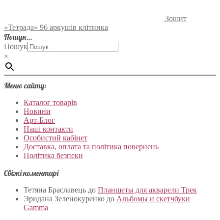
Зошит
«Тетрада» 96 аркушів клітинка
Пошук…
Пошук
×
Меню сайту:
Каталог товарів
Новини
Арт-Блог
Наші контакти
Особистий кабінет
Доставка, оплата та політика повернень
Політика безпеки
Свіжі коментарі
Тетяна Браславець
до
Планшеты для акварели Трек
Эридана Зеленокуренко
до
Альбомы и скетчбуки
Gamma