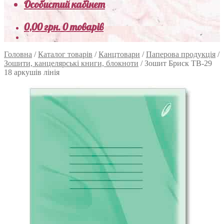
Особистий кабінет
0,00
грн.
0 товарів
Головна
/
Каталог товарів
/
Канцтовари
/
Паперова продукція
/
Зошити, канцелярські книги, блокноти
/
Зошит Бриск ТВ-29
18 аркушів лінія