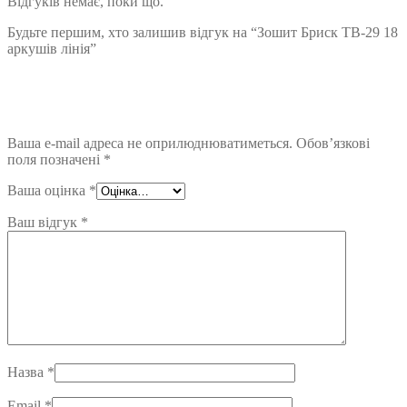
Відгуків немає, поки що.
Будьте першим, хто залишив відгук на “Зошит Бриск ТВ-29 18
аркушів лінія”
Ваша e-mail адреса не оприлюднюватиметься.
Обов’язкові
поля позначені
*
Ваша оцінка
*
Ваш відгук
*
Назва
*
Email
*