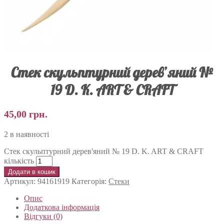
Стек скульптурний дерев’яний №
19 D. K. ART & CRAFT
45,00
грн.
2 в наявності
Стек скульптурний дерев'яний № 19 D. K. ART & CRAFT
кількість
Додати в кошик
Артикул:
94161919
Категорія:
Стеки
Опис
Додаткова інформація
Відгуки (0)