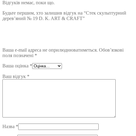
Відгуків немає, поки що.
Будьте першим, хто залишив відгук на “Стек скульптурний
дерев’яний № 19 D. K. ART & CRAFT”
Ваша e-mail адреса не оприлюднюватиметься.
Обов’язкові
поля позначені
*
Ваша оцінка
*
Ваш відгук
*
Назва
*