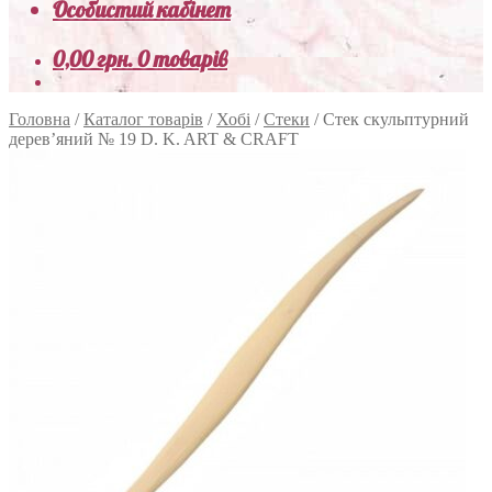
Особистий кабінет
0,00
грн.
0 товарів
Головна
/
Каталог товарів
/
Хобі
/
Стеки
/
Стек скульптурний
дерев’яний № 19 D. K. ART & CRAFT