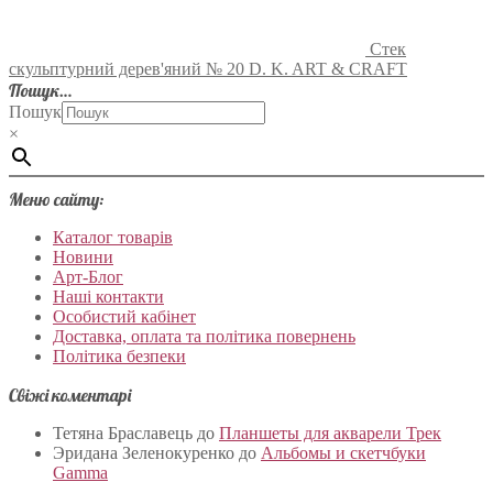
Стек
скульптурний дерев'яний № 20 D. K. ART & CRAFT
Пошук…
Пошук
×
Меню сайту:
Каталог товарів
Новини
Арт-Блог
Наші контакти
Особистий кабінет
Доставка, оплата та політика повернень
Політика безпеки
Свіжі коментарі
Тетяна Браславець
до
Планшеты для акварели Трек
Эридана Зеленокуренко
до
Альбомы и скетчбуки
Gamma