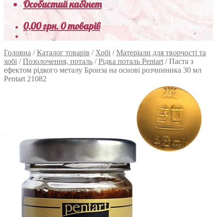
Особистий кабінет
0,00
грн.
0 товарів
Головна
/
Каталог товарів
/
Хобі
/
Матеріали для творчості та
хобі
/
Позолочення, поталь
/
Рідка поталь Pentart
/
Паста з
ефектом рідкого металу Бронза на основі розчинника 30 мл
Pentart 21082