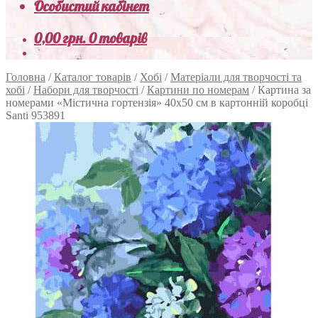
Особистий кабінет
0,00
грн.
0 товарів
Головна
/
Каталог товарів
/
Хобі
/
Матеріали для творчості та
хобі
/
Набори для творчості
/
Картини по номерам
/
Картина за
номерами «Містична гортензія» 40х50 см в картонній коробці
Santi 953891