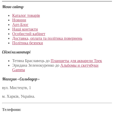
Меню сайту:
Каталог товарів
Новини
Арт-Блог
Наші контакти
Особистий кабінет
Доставка, оплата та політика повернень
Політика безпеки
Свіжі коментарі
Тетяна Браславець
до
Планшеты для акварели Трек
Эридана Зеленокуренко
до
Альбомы и скетчбуки
Gamma
Магазин «Сальвадор»
вул. Мистецтв, 1
м. Харків, Україна.
Телефони: