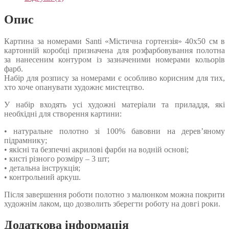
Опис
Картина за номерами Santi «Містична гортензія» 40х50 см в
картонній коробці призначена для розфарбовування полотна
за нанесеним контуром із зазначеними номерами кольорів
фарб.
Набір для розпису за номерами є особливо корисним для тих,
хто хоче опанувати художнє мистецтво.
У набір входять усі художні матеріали та приладдя, які
необхідні для створення картини:
• натуральне полотно зі 100% бавовни на дерев’яному
підрамнику;
• якісні та безпечні акрилові фарби на водній основі;
• кисті різного розміру – 3 шт;
• детальна інструкція;
• контрольний аркуш.
Після завершення роботи полотно з малюнком можна покрити
художнім лаком, що дозволить зберегти роботу на довгі роки.
Додаткова інформація