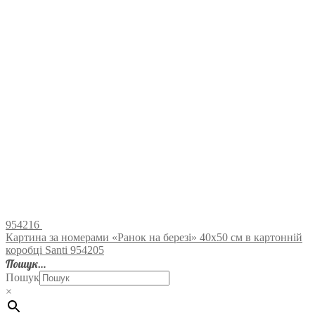
954216
Картина за номерами «Ранок на березі» 40х50 см в картонній
коробці Santi 954205
Пошук…
Пошук
×