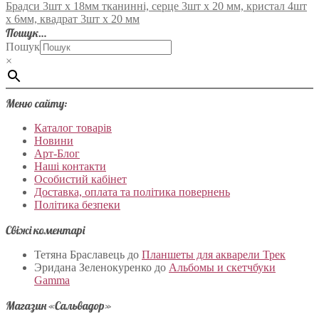
Брадси 3шт х 18мм тканинні, серце 3шт х 20 мм, кристал 4шт
х 6мм, квадрат 3шт х 20 мм
Пошук…
Пошук
×
Меню сайту:
Каталог товарів
Новини
Арт-Блог
Наші контакти
Особистий кабінет
Доставка, оплата та політика повернень
Політика безпеки
Свіжі коментарі
Тетяна Браславець
до
Планшеты для акварели Трек
Эридана Зеленокуренко
до
Альбомы и скетчбуки
Gamma
Магазин «Сальвадор»