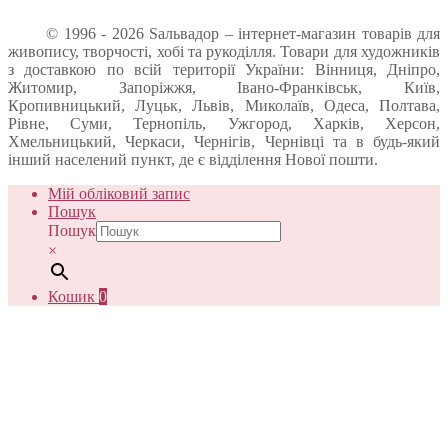
© 1996 - 2026 Sальвадор – інтернет-магазин товарів для
живопису, творчості, хобі та рукоділля. Товари для художників
з доставкою по всій території України: Вінниця, Дніпро,
Житомир, Запоріжжя, Івано-Франківськ, Київ,
Кропивницький, Луцьк, Львів, Миколаїв, Одеса, Полтава,
Рівне, Суми, Тернопіль, Ужгород, Харків, Херсон,
Хмельницький, Черкаси, Чернігів, Чернівці та в будь-який
інший населений пункт, де є відділення Нової пошти.
Мій обліковий запис
Пошук
Пошук
×
Кошик
0