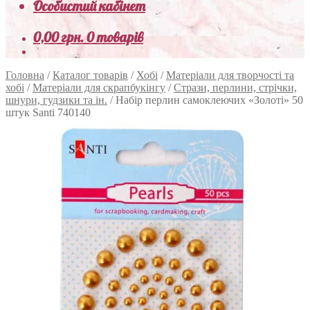
Особистий кабінет
0,00
грн.
0 товарів
Головна
/
Каталог товарів
/
Хобі
/
Матеріали для творчості та
хобі
/
Матеріали для скрапбукінгу
/
Стрази, перлини, стрічки,
шнури, гудзики та ін.
/
Набір перлин самоклеючих «Золоті» 50
штук Santi 740140