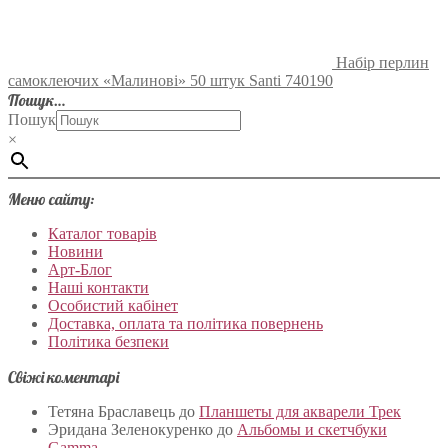
Набір перлин
самоклеючих «Малинові» 50 штук Santi 740190
Пошук…
Пошук
×
Меню сайту:
Каталог товарів
Новини
Арт-Блог
Наші контакти
Особистий кабінет
Доставка, оплата та політика повернень
Політика безпеки
Свіжі коментарі
Тетяна Браславець
до
Планшеты для акварели Трек
Эридана Зеленокуренко
до
Альбомы и скетчбуки
Gamma