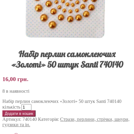
Набір перлин самоклеючих
«Золоті» 50 штук Santi 740140
16,00
грн.
8 в наявності
Набір перлин самоклеючих «Золоті» 50 штук Santi 740140
кількість
Додати в кошик
Артикул:
740140
Категорія:
Стрази, перлини, стрічки, шнури,
гудзики та ін.