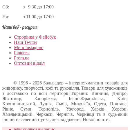
Сб: з 9:30 до 17:00
Нд: з 11:00 до 17:00
Наші веб – ресурси:
Строрінка у Фейсбук
Наш Twitter
Ми в Instagram
Pinterest
Prom.ua
Оптовий відділ
© 1996 - 2026 Sальвадор – інтернет-магазин товарів для
живопису, творчості, хобі та рукоділля. Товари для художників
з доставкою по всій території України: Вінниця, Дніпро,
Житомир, Запоріжжя, Івано-Франківськ, Київ,
Кропивницький, Луцьк, Львів, Миколаїв, Одеса, Полтава,
Рівне, Суми, Тернопіль, Ужгород, Харків, Херсон,
Хмельницький, Черкаси, Чернігів, Чернівці та в будь-який
інший населений пункт, де є відділення Нової пошти.
Мій обліковий запис