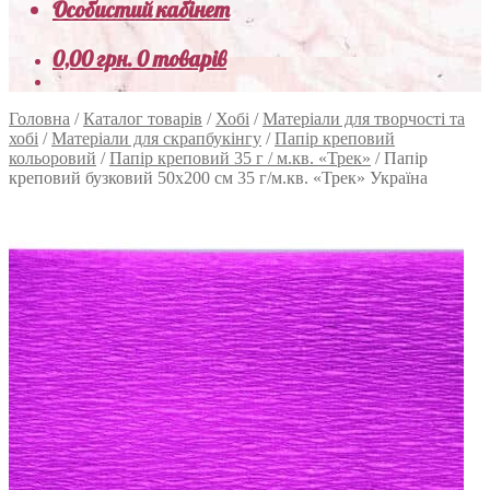
Особистий кабінет
0,00
грн.
0 товарів
Головна
/
Каталог товарів
/
Хобі
/
Матеріали для творчості та
хобі
/
Матеріали для скрапбукінгу
/
Папір креповий
кольоровий
/
Папір креповий 35 г / м.кв. «Трек»
/
Папір
креповий бузковий 50х200 см 35 г/м.кв. «Трек» Україна