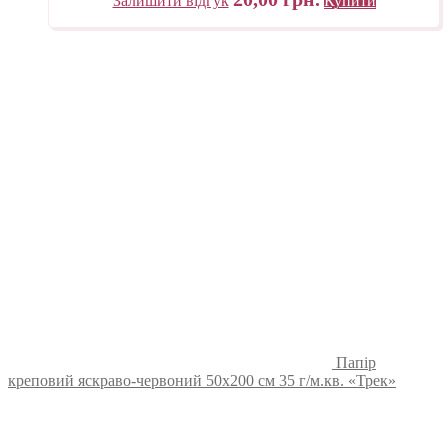
Залишити відгук
Купити
Папір
креповий яскраво-червоний 50х200 см 35 г/м.кв. «Трек»