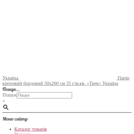
Україна
Папір
креповий бордовий 50х200 см 35 г/м.кв. «Трек» Україна
Пошук…
Пошук
×
Меню сайту:
Каталог товарів