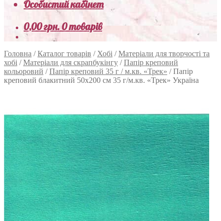
Особистий кабінет
0,00
грн.
0 товарів
Головна
/
Каталог товарів
/
Хобі
/
Матеріали для творчості та
хобі
/
Матеріали для скрапбукінгу
/
Папір креповий
кольоровий
/
Папір креповий 35 г / м.кв. «Трек»
/
Папір
креповий блакитний 50х200 см 35 г/м.кв. «Трек» Україна