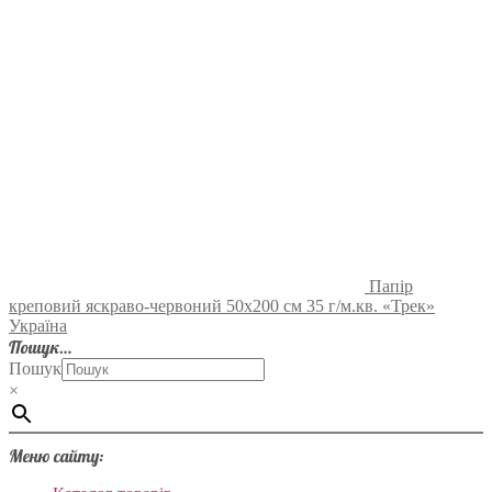
Папір
креповий яскраво-червоний 50х200 см 35 г/м.кв. «Трек»
Україна
Пошук…
Пошук
×
Меню сайту: