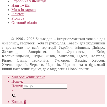
Строрінка у Фейсбук
Наш Twitter
Ми в Instagram
Pinterest
Prom.ua
Оптовий відділ
© 1996 - 2026 Sальвадор – інтернет-магазин товарів для
живопису, творчості, хобі та рукоділля. Товари для художників
з доставкою по всій території України: Вінниця, Дніпро,
Житомир, Запоріжжя, Івано-Франківськ, Київ,
Кропивницький, Луцьк, Львів, Миколаїв, Одеса, Полтава,
Рівне, Суми, Тернопіль, Ужгород, Харків, Херсон,
Хмельницький, Черкаси, Чернігів, Чернівці та в будь-який
інший населений пункт, де є відділення Нової пошти.
Мій обліковий запис
Пошук
Пошук
×
Кошик
0