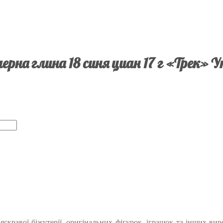
ерна глина 18 синя циан 17 г «Трек» У
яскравої біжутерії, оригінальних фігурок, іграшок та інших вир