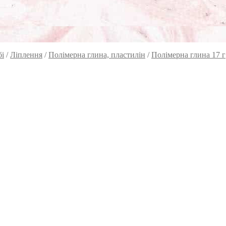
бі
/
Ліплення
/
Полімерна глина, пластилін
/
Полімерна глина 17 г