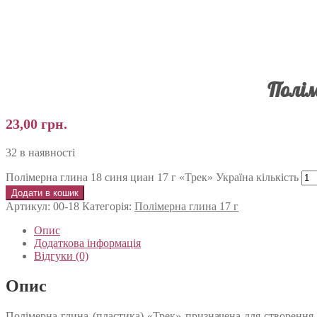
Полім
23,00
грн.
32 в наявності
Полімерна глина 18 синя циан 17 г «Трек» Україна кількість
Додати в кошик
Артикул:
00-18
Категорія:
Полімерна глина 17 г
Опис
Додаткова інформація
Відгуки (0)
Опис
Полімерна глина (пластика) «Трек» призначена для створення 