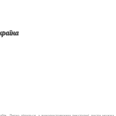
країна
обів. Легко ліпиться, а використовуючи текстурні листи можна