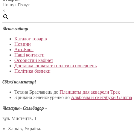
Пошук
×
Меню сайту:
Каталог товарів
Новини
Арт-Блог
Наші контакти
Особистий кабінет
Доставка, оплата та політика повернень
Політика безпеки
Свіжі коментарі
Тетяна Браславець
до
Планшеты для акварели Трек
Эридана Зеленокуренко
до
Альбомы и скетчбуки Gamma
Магазин «Сальвадор»
вул. Мистецтв, 1
м. Харків, Україна.