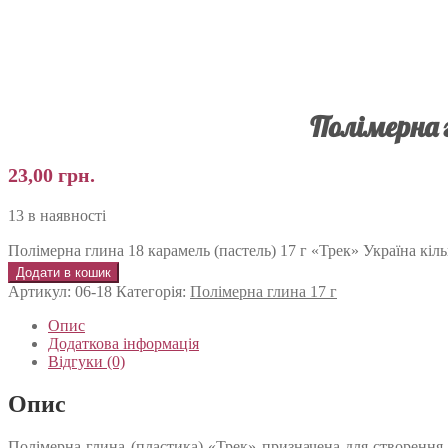
Полімерна 
23,00
грн.
13 в наявності
Полімерна глина 18 карамель (пастель) 17 г «Трек» Україна кіль
Додати в кошик
Артикул:
06-18
Категорія:
Полімерна глина 17 г
Опис
Додаткова інформація
Відгуки (0)
Опис
Полімерна глина (пластика) «Трек» призначена для створення 