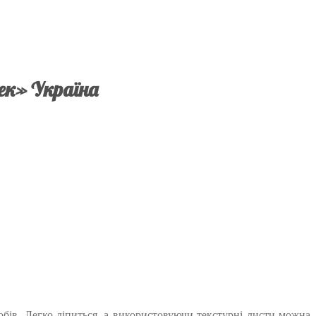
ек» Україна
обів. Легко ліпиться, а використовуючи текстурні листи можна