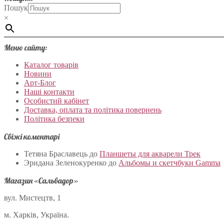
Пошук
×
Меню сайту:
Каталог товарів
Новини
Арт-Блог
Наші контакти
Особистий кабінет
Доставка, оплата та політика повернень
Політика безпеки
Свіжі коментарі
Тетяна Браславець
до
Планшеты для акварели Трек
Эридана Зеленокуренко
до
Альбомы и скетчбуки Gamma
Магазин «Сальвадор»
вул. Мистецтв, 1
м. Харків, Україна.