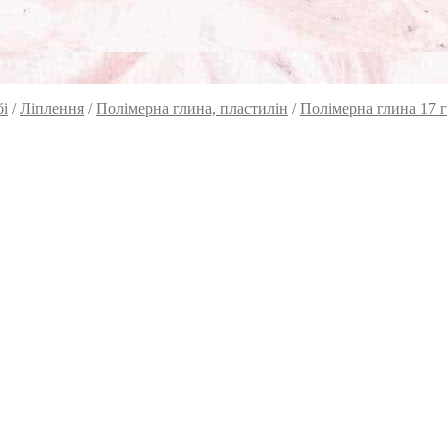
бі
/
Ліплення
/
Полімерна глина, пластилін
/
Полімерна глина 17 г