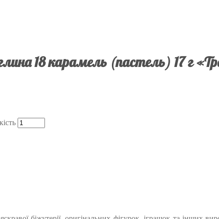
глина 18 карамель (пастель) 17 г «Тр
кість
яскравої біжутерії, оригінальних фігурок, іграшок та інших вир