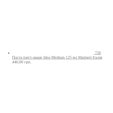
726
Паста пап'є-маше Idea Medium 125 мл Maimeri Італія
440,00
грн.