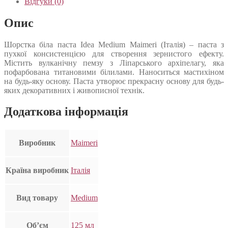
Відгуки (0)
Опис
Шорстка біла паста Idea Medium Maimeri (Італія) – паста з
пухкої консистенцією для створення зернистого ефекту.
Містить вулканічну пемзу з Ліпарського архіпелагу, яка
пофарбована титановими білилами. Наноситься мастихіном
на будь-яку основу. Паста утворює прекрасну основу для будь-
яких декоративних і живописної технік.
Додаткова інформація
Виробник
Maimeri
Країна виробник
Італія
Вид товару
Medium
Об’єм
125 мл