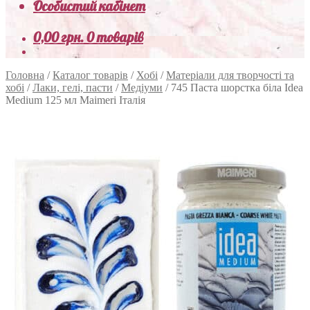
Особистий кабінет
0,00
грн.
0 товарів
Головна
/
Каталог товарів
/
Хобі
/
Матеріали для творчості та
хобі
/
Лаки, гелі, пасти
/
Медіуми
/
745 Паста шорстка біла Idea
Medium 125 мл Maimeri Італія