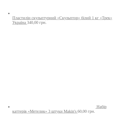
Пластилін скульптурний «Скульптор» білий 1 кг «Трек»
Україна
340,00
грн.
Набір
каттерів «Метелик» 3 штуки Makin's
60,00
грн.