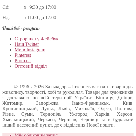
Сб: з 9:30 до 17:00
Нд: з 11:00 до 17:00
Наші веб – ресурси:
Строрінка у Фейсбук
Наш Twitter
Ми в Instagram
Pinterest
Prom.ua
Оптовий відділ
© 1996 - 2026 Sальвадор – інтернет-магазин товарів для
живопису, творчості, хобі та рукоділля. Товари для художників
з доставкою по всій території України: Вінниця, Дніпро,
Житомир, Запоріжжя, Івано-Франківськ, Київ,
Кропивницький, Луцьк, Львів, Миколаїв, Одеса, Полтава,
Рівне, Суми, Тернопіль, Ужгород, Харків, Херсон,
Хмельницький, Черкаси, Чернігів, Чернівці та в будь-який
інший населений пункт, де є відділення Нової пошти.
Мій обліковий запис