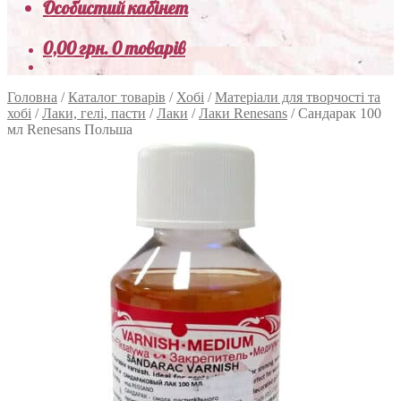
Особистий кабінет
0,00
грн.
0 товарів
Головна
/
Каталог товарів
/
Хобі
/
Матеріали для творчості та
хобі
/
Лаки, гелі, пасти
/
Лаки
/
Лаки Renesans
/
Сандарак 100
мл Renesans Польша