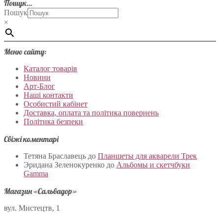
Пошук…
Пошук
×
Меню сайту:
Каталог товарів
Новини
Арт-Блог
Наші контакти
Особистий кабінет
Доставка, оплата та політика повернень
Політика безпеки
Свіжі коментарі
Тетяна Браславець
до
Планшеты для акварели Трек
Эридана Зеленокуренко
до
Альбомы и скетчбуки
Gamma
Магазин «Сальвадор»
вул. Мистецтв, 1