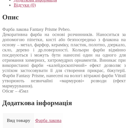
Відгуки (0)
Опис
Фарба лакова Fantasy Prisme Pebeo.
Декоративна фарба на основі розчинників. Наноситься за
допомогою піпетки, кисті або безпосередньо з флакона на
основу – метал, фарфор, кераміку, пластик, полотно, дзеркало,
скло, дерево і др.поверхності. Кольори фарби відмінно
поєднуються і можуть бути нанесені один на одного для
отримання химерних, хитромудрих орнаментів. Виникає при
використанні фарби «калейдоскопічний» ефект дозволяє з
успіхом застосовувати її для створення прикрас, біжутерії.
Фарби Fantasy Prisme, нанесені на вологі вітражні фарби Vitrail
утворюють незвичайні «мармурові» розводи (ефект
мармурування).
Обсяг – 45мл
Додаткова інформація
Вид товару
Фарба лакова