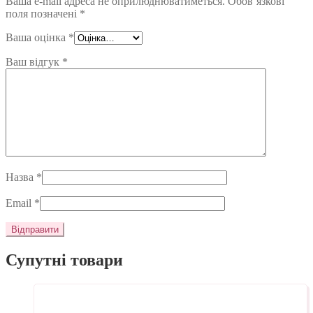
Ваша e-mail адреса не оприлюднюватиметься.
Обов’язкові
поля позначені
*
Ваша оцінка
*
Ваш відгук
*
Назва
*
Email
*
Супутні товари