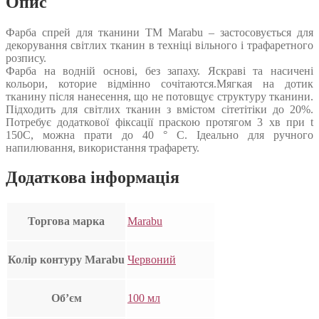
Опис
Фарба спрей для тканини ТМ Marabu – застосовується для
декорування світлих тканин в техніці вільного і трафаретного
розпису.
Фарба на водній основі, без запаху. Яскраві та насичені
кольори, которие відмінно сочітаются.Мягкая на дотик
тканину після нанесення, що не потовщує структуру тканини.
Підходить для світлих тканин з вмістом сітетітіки до 20%.
Потребує додаткової фіксації праскою протягом 3 хв при t
150C, можна прати до 40 ° C. Ідеально для ручного
напилювання, використання трафарету.
Додаткова інформація
Торгова марка
Marabu
Колір контуру Marabu
Червоний
Об’єм
100 мл