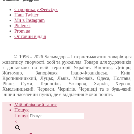
Строрінка у Фейсбук
Наш Twitter
Ми в Instagram
Pinterest
Prom.ua
Оптовий відділ
© 1996 - 2026 Sальвадор – інтернет-магазин товарів для
живопису, творчості, хобі та рукоділля. Товари для художників
з доставкою по всій території України: Вінниця, Дніпро,
Житомир, Запоріжжя, Івано-Франківськ, Київ,
Кропивницький, Луцьк, Львів, Миколаїв, Одеса, Полтава,
Рівне, Суми, Тернопіль, Ужгород, Харків, Херсон,
Хмельницький, Черкаси, Чернігів, Чернівці та в будь-який
інший населений пункт, де є відділення Нової пошти.
Мій обліковий запис
Пошук
Пошук
×