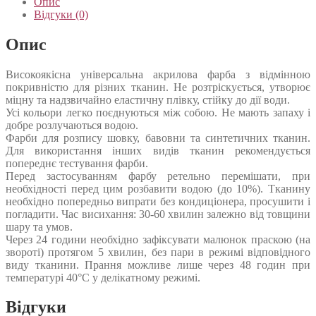
Опис
Відгуки (0)
Опис
Високоякісна універсальна акрилова фарба з відмінною
покривністю для різних тканин. Не розтріскується, утворює
міцну та надзвичайно еластичну плівку, стійку до дії води.
Усі кольори легко поєднуються між собою. Не мають запаху і
добре розлучаються водою.
Фарби для розпису шовку, бавовни та синтетичних тканин.
Для використання інших видів тканин рекомендується
попереднє тестування фарби.
Перед застосуванням фарбу ретельно перемішати, при
необхідності перед цим розбавити водою (до 10%). Тканину
необхідно попередньо випрати без кондиціонера, просушити і
погладити. Час висихання: 30-60 хвилин залежно від товщини
шару та умов.
Через 24 години необхідно зафіксувати малюнок праскою (на
звороті) протягом 5 хвилин, без пари в режимі відповідного
виду тканини. Прання можливе лише через 48 годин при
температурі 40°С у делікатному режимі.
Відгуки