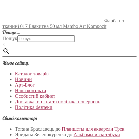
Фарба по
тканині 017 Блакитна 50 мл Mambo Art Kompozit
Пошук…
Пошук
×
Меню сайту:
Каталог товарів
Новини
Арт-Блог
Наші контакти
Особистий кабінет
Доставка, оплата та політика повернень
Політика безпеки
Свіжі коментарі
Тетяна Браславець
до
Планшеты для акварели Трек
Эридана Зеленокуренко
до
Альбомы и скетчбуки