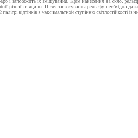
арб і запобіжить їх змішування. Крім нанесення на скло, рельєф
інії різної товщини. Після застосування рельєфу необхідно дат
палітрі відтінків з максимальтной ступінню світлостійкості із ни