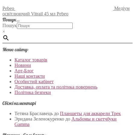
Pebeo
Медіум
освітлюючий Vitrail 45 мл Pebeo
Пошук…
Пошук
×
Меню сайту:
Каталог товарів
Новини
Арт-Блог
Наші контакти
Особистий кабінет
Доставка, оплата та політика повернень
Політика безпеки
Свіжі коментарі
Тетяна Браславець
до
Планшеты для акварели Трек
Эридана Зеленокуренко
до
Альбомы и скетчбуки
Gamma