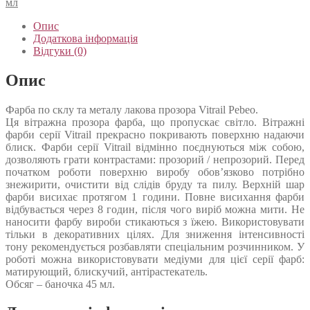
мл
Опис
Додаткова інформація
Відгуки (0)
Опис
Фарба по склу та металу лакова прозора Vitrail Pebeo.
Ця вітражна прозора фарба, що пропускає світло. Вітражні
фарби серії Vitrail прекрасно покривають поверхню надаючи
блиск. Фарби серії Vitrail відмінно поєднуються між собою,
дозволяють грати контрастами: прозорий / непрозорий. Перед
початком роботи поверхню виробу обов’язково потрібно
знежирити, очистити від слідів бруду та пилу. Верхній шар
фарби висихає протягом 1 години. Повне висихання фарби
відбувається через 8 годин, після чого виріб можна мити. Не
наносити фарбу вироби стикаються з їжею. Використовувати
тільки в декоративних цілях. Для зниження інтенсивності
тону рекомендується розбавляти спеціальним розчинником. У
роботі можна використовувати медіуми для цієї серії фарб:
матирующий, блискучий, антірастекатель.
Обсяг – баночка 45 мл.