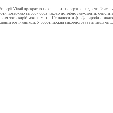
би серії Vitrail прекрасно покривають поверхню надаючи блиск. Ф
боти поверхню виробу обов’язково потрібно знежирити, очистити 
 після чого виріб можна мити. Не наносити фарбу вироби стикают
льним розчинником. У роботі можна використовувати медіуми для