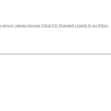
а металу лакова прозора Vitrail 031 Рожевий старий 45 мл Pebeo