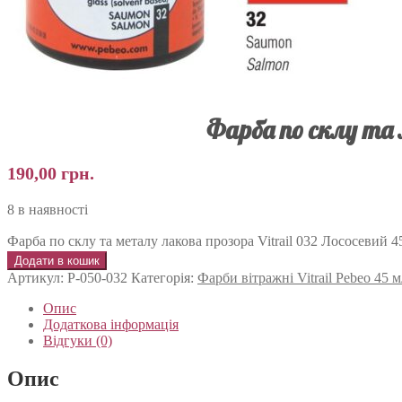
Фарба по склу та 
190,00
грн.
8 в наявності
Фарба по склу та металу лакова прозора Vitrail 032 Лососевий 4
Додати в кошик
Артикул:
P-050-032
Категорія:
Фарби вітражні Vitrail Pebeo 45 
Опис
Додаткова інформація
Відгуки (0)
Опис