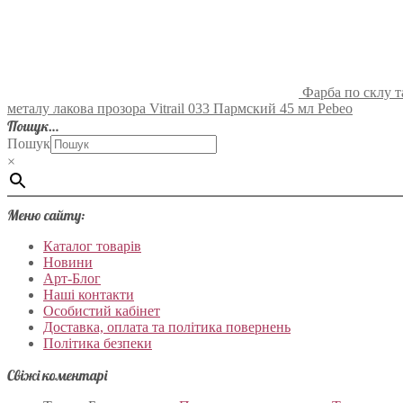
Фарба по склу т
металу лакова прозора Vitrail 033 Пармский 45 мл Pebeo
Пошук…
Пошук
×
Меню сайту:
Каталог товарів
Новини
Арт-Блог
Наші контакти
Особистий кабінет
Доставка, оплата та політика повернень
Політика безпеки
Свіжі коментарі