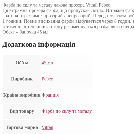
Фарба по склу та металу лакова прозора Vitrail Pebeo.
Ця вітражна прозора фарба, що пропускає світло. Вітражні фар
грати контрастами: прозорий / непрозорий. Перед початком ро
1 години. Повне висихання фарби відбувається через 8 годин,
зниження інтенсивності тону рекомендується розбавляти спеціа
Обсяг – баночка 45 мл.
Додаткова інформація
Об’єм
45 мл
Виробник
Pebeo
Країна виробник
Франція
Вид товару
Фарба по склу та металу
Торгова марка
Vitrail