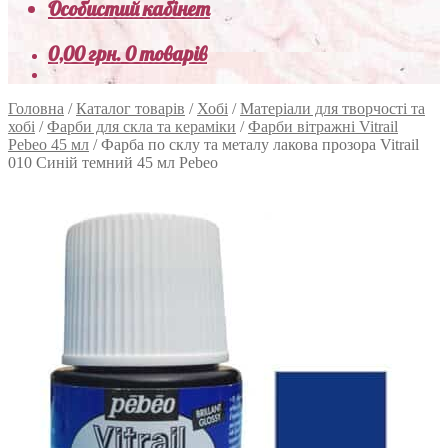
Особистий кабінет
0,00
грн.
0 товарів
Головна
/
Каталог товарів
/
Хобі
/
Матеріали для творчості та
хобі
/
Фарби для скла та кераміки
/
Фарби вітражні Vitrail
Pebeo 45 мл
/
Фарба по склу та металу лакова прозора Vitrail
010 Синій темний 45 мл Pebeo