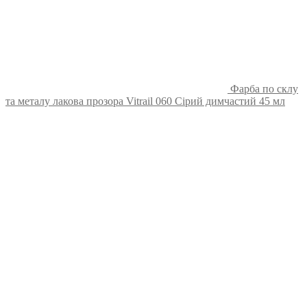
Фарба по склу
та металу лакова прозора Vitrail 060 Сірий димчастий 45 мл