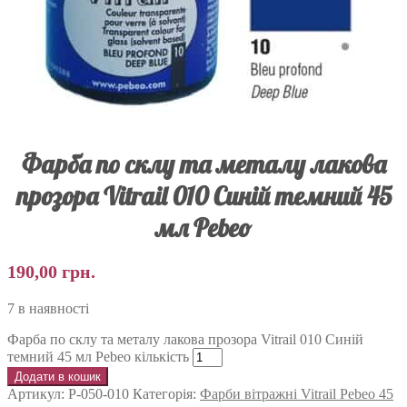
Фарба по склу та металу лакова
прозора Vitrail 010 Синій темний 45
мл Pebeo
190,00
грн.
7 в наявності
Фарба по склу та металу лакова прозора Vitrail 010 Синій
темний 45 мл Pebeo кількість
Додати в кошик
Артикул:
P-050-010
Категорія:
Фарби вітражні Vitrail Pebeo 45