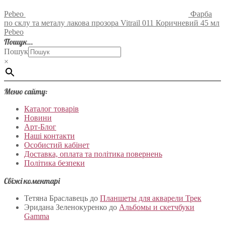
Pebeo
Фарба
по склу та металу лакова прозора Vitrail 011 Коричневий 45 мл
Pebeo
Пошук…
Пошук
×
Меню сайту:
Каталог товарів
Новини
Арт-Блог
Наші контакти
Особистий кабінет
Доставка, оплата та політика повернень
Політика безпеки
Свіжі коментарі
Тетяна Браславець
до
Планшеты для акварели Трек
Эридана Зеленокуренко
до
Альбомы и скетчбуки
Gamma