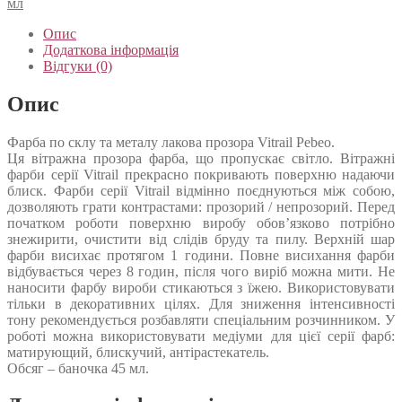
мл
Опис
Додаткова інформація
Відгуки (0)
Опис
Фарба по склу та металу лакова прозора Vitrail Pebeo.
Ця вітражна прозора фарба, що пропускає світло. Вітражні
фарби серії Vitrail прекрасно покривають поверхню надаючи
блиск. Фарби серії Vitrail відмінно поєднуються між собою,
дозволяють грати контрастами: прозорий / непрозорий. Перед
початком роботи поверхню виробу обов’язково потрібно
знежирити, очистити від слідів бруду та пилу. Верхній шар
фарби висихає протягом 1 години. Повне висихання фарби
відбувається через 8 годин, після чого виріб можна мити. Не
наносити фарбу вироби стикаються з їжею. Використовувати
тільки в декоративних цілях. Для зниження інтенсивності
тону рекомендується розбавляти спеціальним розчинником. У
роботі можна використовувати медіуми для цієї серії фарб:
матирующий, блискучий, антірастекатель.
Обсяг – баночка 45 мл.