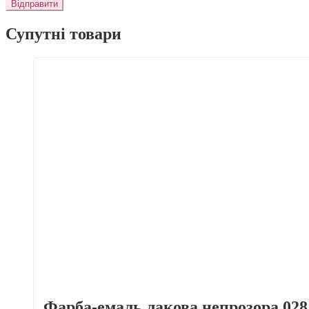
Супутні товари
Фарба-емаль лакова непрозора 028