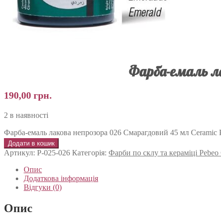
Фарба-емаль ла
190,00
грн.
2 в наявності
Фарба-емаль лакова непрозора 026 Смарагдовий 45 мл Ceramic P
Додати в кошик
Артикул:
P-025-026
Категорія:
Фарби по склу та кераміці Pebeo
Опис
Додаткова інформація
Відгуки (0)
Опис