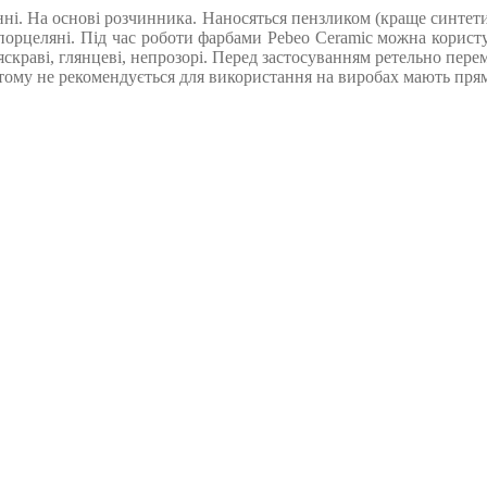
ванні. На основі розчинника. Наносяться пензликом (краще синте
і порцеляні. Під час роботи фарбами Pebeo Ceramic можна користу
яскраві, глянцеві, непрозорі. Перед застосуванням ретельно пе
 тому не рекомендується для використання на виробах мають прям