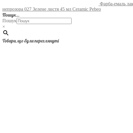
Фарба-емаль лак
непрозора 027 Зелене листя 45 мл Ceramic Pebeo
Пошук…
Пошук
×
Товари, що були переглянуті