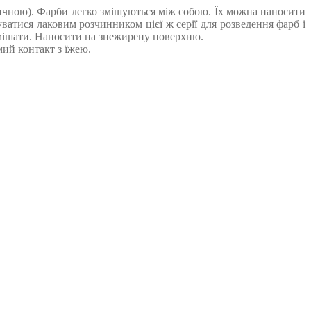
тичною). Фарби легко змішуються між собою. Їх можна наносити
ватися лаковим розчинником цієї ж серії для розведення фарб і
ремішати. Наносити на знежирену поверхню.
ий контакт з їжею.