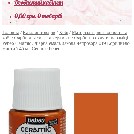
Особистий кабінет
0,00
грн.
0 товарів
Головна
/
Каталог товарів
/
Хобі
/
Матеріали для творчості та
хобі
/
Фарби для скла та кераміки
/
Фарби по склу та кераміці
Pebeo Ceramic
/
Фарба-емаль лакова непрозора 019 Коричнево-
жовтий 45 мл Ceramic Pebeo