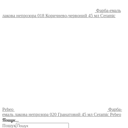
Фарба-емаль
лакова непрозора 018 Коричнево-червоний 45 мл Ceramic
Pebeo
Фарба-
емаль лакова непрозора 020 Гранатовий 45 мл Ceramic Pebeo
Пошук…
Пошук