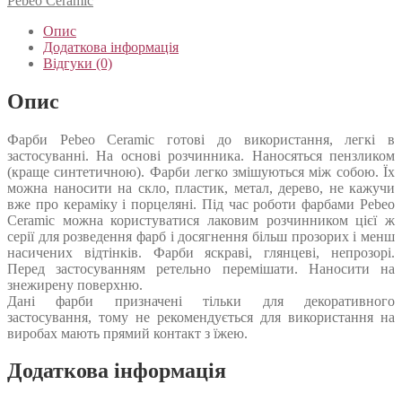
Pebeo Ceramic
Опис
Додаткова інформація
Відгуки (0)
Опис
Фарби Pebeo Ceramic готові до використання, легкі в
застосуванні. На основі розчинника. Наносяться пензликом
(краще синтетичною). Фарби легко змішуються між собою. Їх
можна наносити на скло, пластик, метал, дерево, не кажучи
вже про кераміку і порцеляні. Під час роботи фарбами Pebeo
Ceramic можна користуватися лаковим розчинником цієї ж
серії для розведення фарб і досягнення більш прозорих і менш
насичених відтінків. Фарби яскраві, глянцеві, непрозорі.
Перед застосуванням ретельно перемішати. Наносити на
знежирену поверхню.
Дані фарби призначені тільки для декоративного
застосування, тому не рекомендується для використання на
виробах мають прямий контакт з їжею.
Додаткова інформація