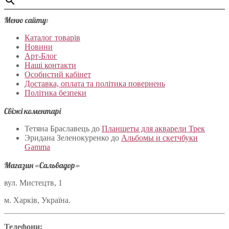
Меню сайту:
Каталог товарів
Новини
Арт-Блог
Наші контакти
Особистий кабінет
Доставка, оплата та політика повернень
Політика безпеки
Свіжі коментарі
Тетяна Браславець
до
Планшеты для акварели Трек
Эридана Зеленокуренко
до
Альбомы и скетчбуки
Gamma
Магазин «Сальвадор»
вул. Мистецтв, 1
м. Харків, Україна.
Телефони: