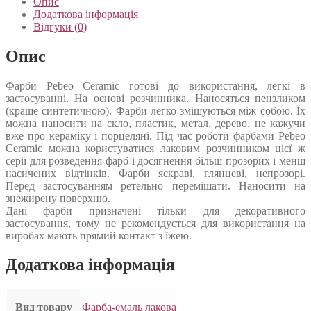
Опис
Додаткова інформація
Відгуки (0)
Опис
Фарби Pebeo Ceramic готові до використання, легкі в
застосуванні. На основі розчинника. Наносяться пензликом
(краще синтетичною). Фарби легко змішуються між собою. Їх
можна наносити на скло, пластик, метал, дерево, не кажучи
вже про кераміку і порцеляні. Під час роботи фарбами Pebeo
Ceramic можна користуватися лаковим розчинником цієї ж
серії для розведення фарб і досягнення більш прозорих і менш
насичених відтінків. Фарби яскраві, глянцеві, непрозорі.
Перед застосуванням ретельно перемішати. Наносити на
знежирену поверхню.
Дані фарби призначені тільки для декоративного
застосування, тому не рекомендується для використання на
виробах мають прямий контакт з їжею.
Додаткова інформація
Вид товару
Фарба-емаль лакова