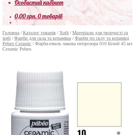
Особистий кабінет
0,00
грн.
0 товарів
Головна
/
Каталог товарів
/
Хобі
/
Матеріали для творчості та
хобі
/
Фарби для скла та кераміки
/
Фарби по склу та кераміці
Pebeo Ceramic
/
Фарба-емаль лакова непрозора 010 Білий 45 мл
Ceramic Pebeo