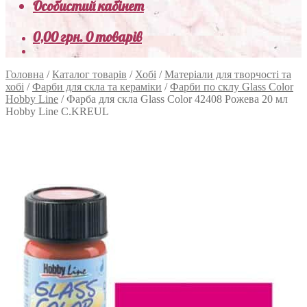
Особистий кабінет
0,00
грн.
0 товарів
Головна
/
Каталог товарів
/
Хобі
/
Матеріали для творчості та
хобі
/
Фарби для скла та кераміки
/
Фарби по склу Glass Color
Hobby Line
/
Фарба для скла Glass Color 42408 Рожева 20 мл
Hobby Line C.KREUL