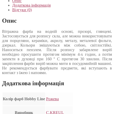
Опис
Додаткова інформація
Відгуки (0)
Опис
Вітражна фарба на водній основі, прозорі, глянцеві.
Застосовується для розпису скла, але можна використовувати
для порцеляни, кераміки, акрилу, металу, металевої фольги,
дзеркал. Кольори змішуються між собою, світлостійкі.
Наноситься пензлем. Після розпису забарвлене виріб
необхідно просушити протягом мінімум 4-х годин, а потім
запекти в духовці при 160 ° С протягом 30 хвилин. Після
закріплення фарби виріб можна мити в посудомийній машині.
Не рекомендується фарбувати предмети, які вступають в
контакт з їжею і напоями.
Додаткова інформація
Колір фарб Hobby Line
Рожева
Виробник
C.KREUL