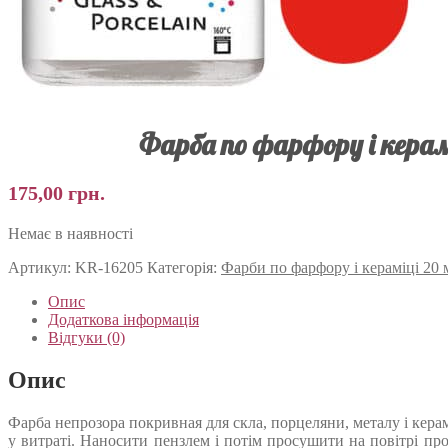
Фарба по фарфору і керам
175,00
грн.
Немає в наявності
Артикул:
KR-16205
Категорія:
Фарби по фарфору і кераміці 2
Опис
Додаткова інформація
Відгуки (0)
Опис
Фарба непрозора покривная для скла, порцеляни, металу і кера
у витраті. Наносити пензлем і потім просушити на повітрі пр