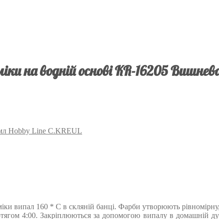
іки на водній основі KR-16205 Вишнева
0 мл Hobby Line C.KREUL
міки випал 160 * С в скляній банці. Фарби утворюють рівномірну,
отягом 4:00. Закріплюються за допомогою випалу в домашній ду