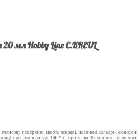
 20 мл Hobby Line C.KREUL
 глянсову поверхню, мають яскраві, насичені кольори, економні
ховці при температурі 160 * C протягом 90 хвилин, після чого