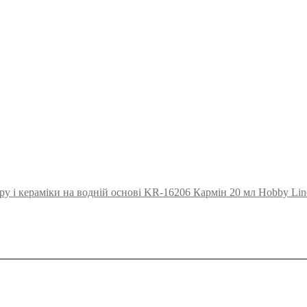
ру і кераміки на водній основі KR-16206 Кармін 20 мл Hobby L