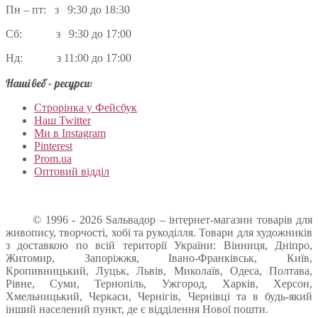
Пн – пт: з 9:30 до 18:30
Сб: з 9:30 до 17:00
Нд: з 11:00 до 17:00
Наші веб – ресурси:
Строрінка у Фейсбук
Наш Twitter
Ми в Instagram
Pinterest
Prom.ua
Оптовий відділ
© 1996 - 2026 Sальвадор – інтернет-магазин товарів для
живопису, творчості, хобі та рукоділля. Товари для художників
з доставкою по всій території України: Вінниця, Дніпро,
Житомир, Запоріжжя, Івано-Франківськ, Київ,
Кропивницький, Луцьк, Львів, Миколаїв, Одеса, Полтава,
Рівне, Суми, Тернопіль, Ужгород, Харків, Херсон,
Хмельницький, Черкаси, Чернігів, Чернівці та в будь-який
інший населений пункт, де є відділення Нової пошти.