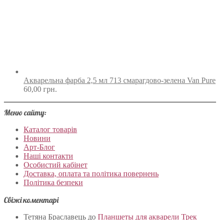
Акварельна фарба 2,5 мл 713 смарагдово-зелена Van Pure
60,00
грн.
Меню сайту:
Каталог товарів
Новини
Арт-Блог
Наші контакти
Особистий кабінет
Доставка, оплата та політика повернень
Політика безпеки
Свіжі коментарі
Тетяна Браславець
до
Планшеты для акварели Трек