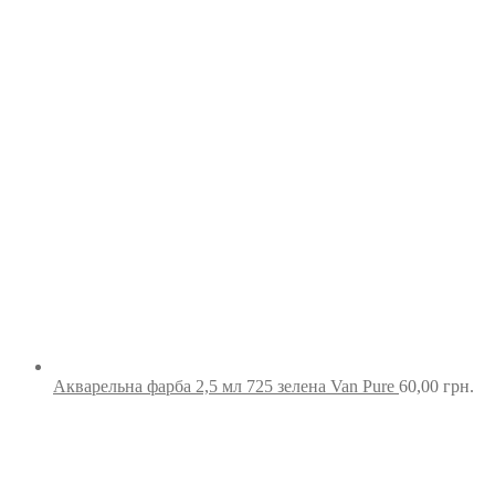
Акварельна фарба 2,5 мл 725 зелена Van Pure
60,00
грн.