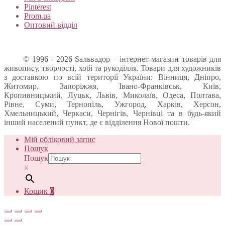
Pinterest
Prom.ua
Оптовий відділ
© 1996 - 2026 Sальвадор – інтернет-магазин товарів для
живопису, творчості, хобі та рукоділля. Товари для художників
з доставкою по всій території України: Вінниця, Дніпро,
Житомир, Запоріжжя, Івано-Франківськ, Київ,
Кропивницький, Луцьк, Львів, Миколаїв, Одеса, Полтава,
Рівне, Суми, Тернопіль, Ужгород, Харків, Херсон,
Хмельницький, Черкаси, Чернігів, Чернівці та в будь-який
інший населений пункт, де є відділення Нової пошти.
Мій обліковий запис
Пошук
Пошук
×
Кошик
0