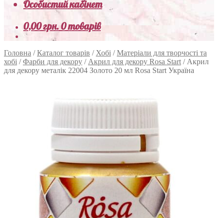
Особистий кабінет
0,00
грн.
0 товарів
Головна
/
Каталог товарів
/
Хобі
/
Матеріали для творчості та
хобі
/
Фарби для декору
/
Акрил для декору Rosa Start
/
Акрил
для декору металік 22004 Золото 20 мл Rosa Start Україна