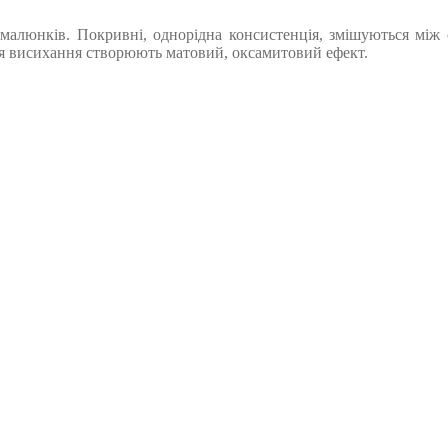
 малюнків. Покривні, однорідна консистенція, змішуються між 
ісля висихання створюють матовий, оксамитовий ефект.