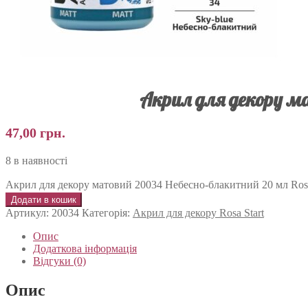
Акрил для декору ма
47,00
грн.
8 в наявності
Акрил для декору матовий 20034 Небесно-блакитний 20 мл Rosa 
Додати в кошик
Артикул:
20034
Категорія:
Акрил для декору Rosa Start
Опис
Додаткова інформація
Відгуки (0)
Опис