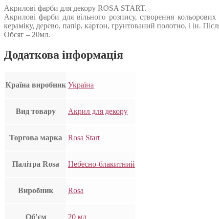
Акрилові фарби для декору ROSA START.
Акрилові фарби для вільного розпису, створення кольорових
кераміку, дерево, папір, картон, грунтований полотно, і ін. П
Обсяг – 20мл.
Додаткова інформація
Країна виробник
Україна
Вид товару
Акрил для декору
Торгова марка
Rosa Start
Палітра Rosa
Небесно-блакитний
Виробник
Rosa
Об’єм
20 мл