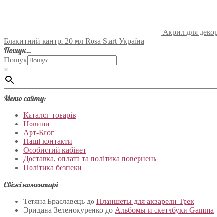
Акрил для декор
Блакитний кантрі 20 мл Rosa Start Україна
Пошук…
Пошук
×
Меню сайту:
Каталог товарів
Новини
Арт-Блог
Наші контакти
Особистий кабінет
Доставка, оплата та політика повернень
Політика безпеки
Свіжі коментарі
Тетяна Браславець
до
Планшеты для акварели Трек
Эридана Зеленокуренко
до
Альбомы и скетчбуки Gamma