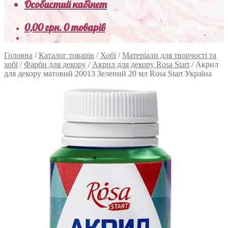
Особистий кабінет
0,00
грн.
0 товарів
Головна
/
Каталог товарів
/
Хобі
/
Матеріали для творчості та
хобі
/
Фарби для декору
/
Акрил для декору Rosa Start
/
Акрил
для декору матовий 20013 Зелений 20 мл Rosa Start Україна