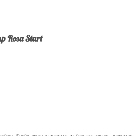
 Rosa Start
собою. Фарби легко наносяться на будь-яку тверду поверхню: