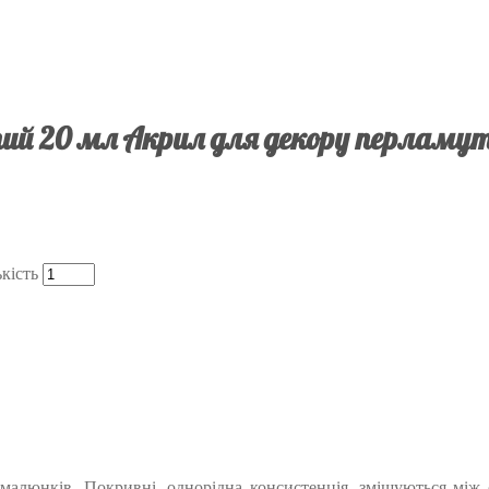
ий 20 мл Акрил для декору перламутр
кість
 малюнків. Покривні, однорідна консистенція, змішуються між 