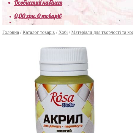
Особистий кабінет
0,00
грн.
0 товарів
Головна
/
Каталог товарів
/
Хобі
/
Матеріали для творчості та хо