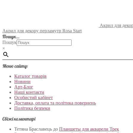
Акрил для декор
Акрил для декору перламутр Rosa Start
Пошук…
Пошук
×
Меню сайту:
Каталог товарів
Новини
Арт-Блог
Наші контакти
Особистий кабінет
Доставка, оплата та політика повернень
Політика безпеки
Свіжі коментарі
Тетяна Браславець
до
Планшеты для акварели Трек