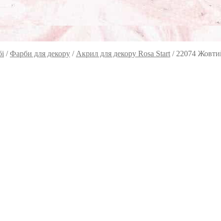
бі
/
Фарби для декору
/
Акрил для декору Rosa Start
/
22074 Жовтий