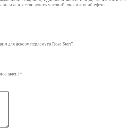
ісля висихання створюють матовий, оксамитовий ефект.
ил для декору перламутр Rosa Start”
 позначені
*