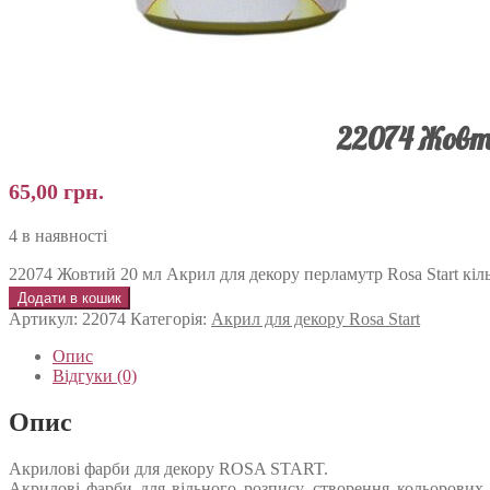
22074 Жовт
65,00
грн.
4 в наявності
22074 Жовтий 20 мл Акрил для декору перламутр Rosa Start кіль
Додати в кошик
Артикул:
22074
Категорія:
Акрил для декору Rosa Start
Опис
Відгуки (0)
Опис
Акрилові фарби для декору ROSA START.
Акрилові фарби для вільного розпису, створення кольорових