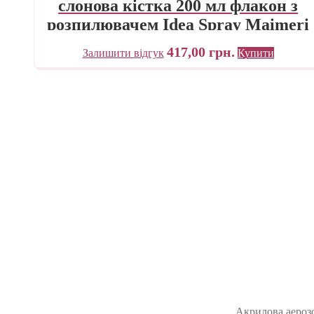
слонова кістка 200 мл флакон з
розпилювачем Idea Spray Maimeri
Італія
417,00
грн.
Залишити відгук
Купити
Акрилова аерозо