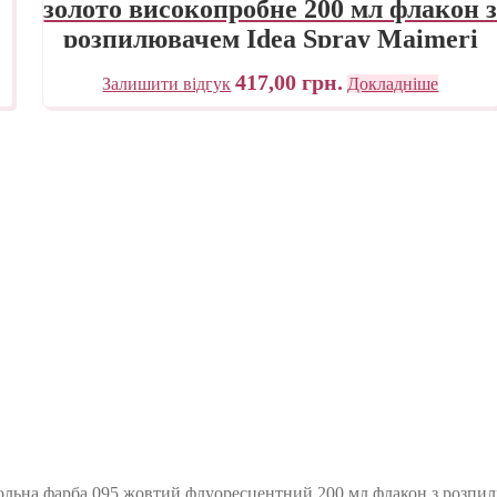
золото високопробне 200 мл флакон 
розпилювачем Idea Spray Maimeri
Італія
417,00
грн.
Залишити відгук
Докладніше
льна фарба 095 жовтий флуоресцентний 200 мл флакон з розпилюв