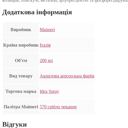
кольорів, блискучі, металеві, флуоресцентні та фосфоресцирую
Додаткова інформація
Виробник
Maimeri
Країна виробник
Італія
Об’єм
200 мл
Вид товару
Акрилова аерозольна фарба
Торгова марка
Idea Spray
Палітра Maimeri
570 срібло чеканне
Відгуки