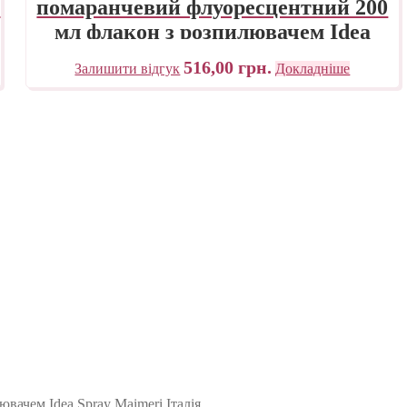
з
помаранчевий флуоресцентний 200
мл флакон з розпилювачем Idea
Spray Maimeri Італія
516,00
грн.
Залишити відгук
Докладніше
ачем Idea Spray Maimeri Італія