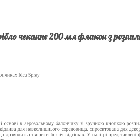
рібло чеканне 200 мл флакон з розпил
ончиках Idea Spray
ій основі в аерозольному балончику зі зручною кнопкою-розпи
кідлива для навколишнього середовища, спроектована для декору
 дозволить створити безліч відтінків. У палітрі представлені 