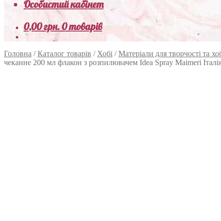
Особистий кабінет
0,00
грн.
0 товарів
Головна
/
Каталог товарів
/
Хобі
/
Матеріали для творчості та хо
чеканне 200 мл флакон з розпилювачем Idea Spray Maimeri Італі