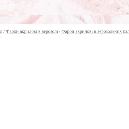
бі
/
Фарби акрилові в аерозолі
/
Фарби акрилові в аерозольних бал
я