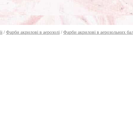
бі
/
Фарби акрилові в аерозолі
/
Фарби акрилові в аерозольних бал