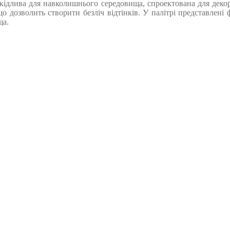
кідлива для навколишнього середовища, спроектована для декору
 дозволить створити безліч відтінків. У палітрі представлені 
ща.