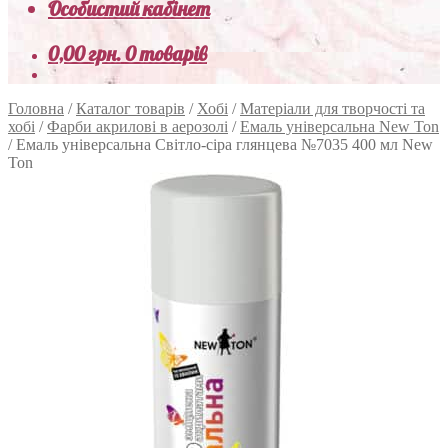
Особистий кабінет
0,00
грн.
0 товарів
Головна
/
Каталог товарів
/
Хобі
/
Матеріали для творчості та
хобі
/
Фарби акрилові в аерозолі
/
Емаль універсальна New Ton
/
Емаль універсальна Світло-сіра глянцева №7035 400 мл New
Ton