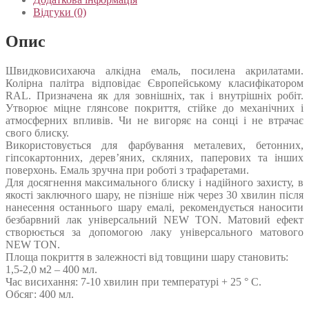
Відгуки (0)
Опис
Швидковисихаюча алкідна емаль, посилена акрилатами.
Колірна палітра відповідає Європейському класифікатором
RAL. Призначена як для зовнішніх, так і внутрішніх робіт.
Утворює міцне глянсове покриття, стійке до механічних і
атмосферних впливів. Чи не вигоряє на сонці і не втрачає
свого блиску.
Використовується для фарбування металевих, бетонних,
гіпсокартонних, дерев’яних, скляних, паперових та інших
поверхонь. Емаль зручна при роботі з трафаретами.
Для досягнення максимального блиску і надійного захисту, в
якості заключного шару, не пізніше ніж через 30 хвилин після
нанесення останнього шару емалі, рекомендується наносити
безбарвний лак універсальний NEW TON. Матовий ефект
створюється за допомогою лаку універсального матового
NEW TON.
Площа покриття в залежності від товщини шару становить:
1,5-2,0 м2 – 400 мл.
Час висихання: 7-10 хвилин при температурі + 25 ° С.
Обсяг: 400 мл.