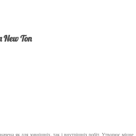
 New Ton
чена як для зовнішніх, так і внутрішніх робіт. Утворює міцне