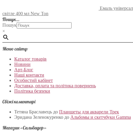
Емаль універса
світле 400 мл New Ton
Пошук…
Пошук
×
Меню сайту:
Каталог товарів
Новини
Арт-Блог
Наші контакти
Особистий кабінет
Доставка, оплата та політика повернень
Політика безпеки
Свіжі коментарі
Тетяна Браславець
до
Планшеты для акварели Трек
Эридана Зеленокуренко
до
Альбомы и скетчбуки Gamma
Магазин «Сальвадор»