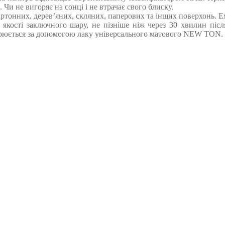
 Чи не вигоряє на сонці і не втрачає свого блиску.
ртонних, дерев’яних, скляних, паперових та інших поверхонь. Ем
 якості заключного шару, не пізніше ніж через 30 хвилин піс
рюється за допомогою лаку універсального матового NEW TON.