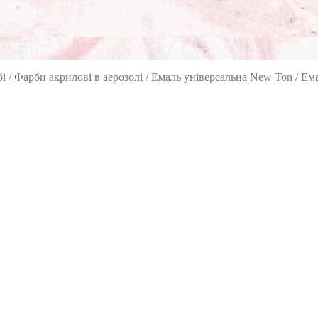
бі
/
Фарби акрилові в аерозолі
/
Емаль універсальна New Ton
/
Ема