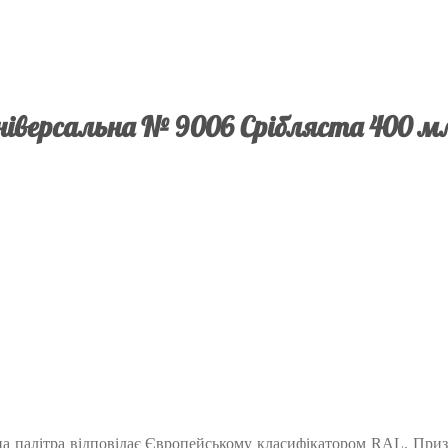
ніверсальна № 9006 Срібляста 400 мл
 палітра відповідає Європейському класифікатором RAL. Призна