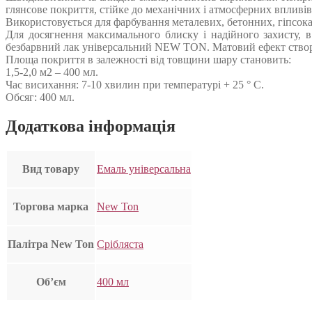
глянсове покриття, стійке до механічних і атмосферних впливів.
Використовується для фарбування металевих, бетонних, гіпсока
Для досягнення максимального блиску і надійного захисту, в
безбарвний лак універсальний NEW TON. Матовий ефект ство
Площа покриття в залежності від товщини шару становить:
1,5-2,0 м2 – 400 мл.
Час висихання: 7-10 хвилин при температурі + 25 ° С.
Обсяг: 400 мл.
Додаткова інформація
Вид товару
Емаль універсальна
Торгова марка
New Ton
Палітра New Ton
Срібляста
Об’єм
400 мл