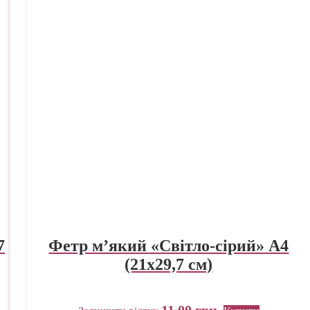
7
Фетр м’який «Світло-сірий» А4
(21х29,7 см)
11,00
грн.