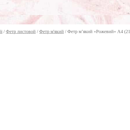
бі
/
Фетр листовой
/
Фетр м'який
/
Фетр м’який «Рожевий» А4 (21