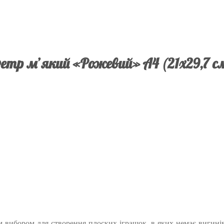
етр м’який «Рожевий» А4 (21х29,7 с
 вибором для створення плоских іграшок, в яких немає вигинів,