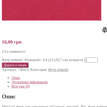
Ф
16,00
грн.
13 в наявності
Фетр м'який «Рожевий» А4 (21х29,7 см) кількість
Додати в кошик
Артикул:
740432
Категорія:
Фетр м'який
Опис
Додаткова інформація
Відгуки (0)
Опис
Мягкий фетр для створення об’ємних деталей. Він буде добрим