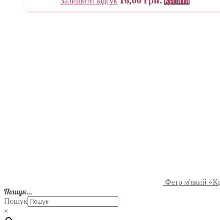
Залишити відгук
Купити
Фетр м'який «К
Пошук…
Пошук
×