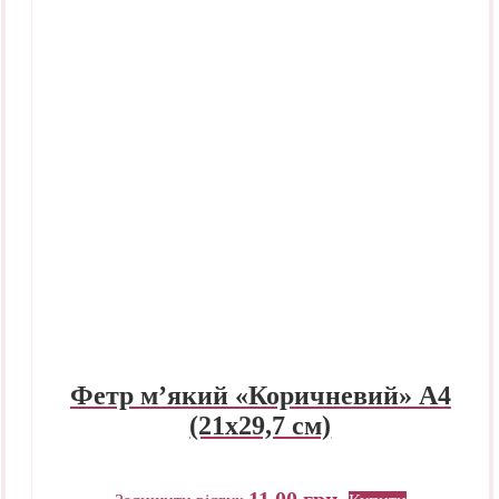
Фетр м’який «Коричневий» А4
(21х29,7 см)
11,00
грн.