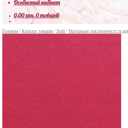
Особистий кабінет
0,00
грн.
0 товарів
Головна
/
Каталог товарів
/
Хобі
/
Матеріали для творчості та хо