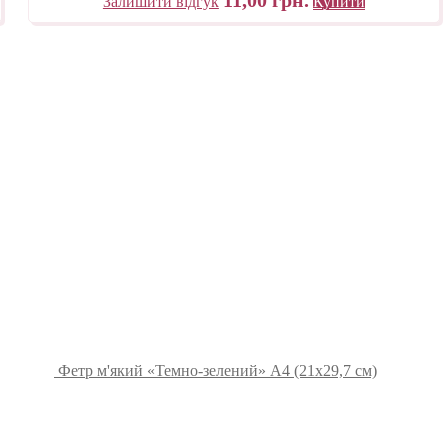
Залишити відгук
Купити
Фетр м'який «Темно-зелений» А4 (21х29,7 см)