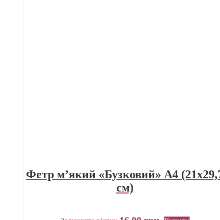
Фетр м’який «Бузковий» А4 (21х29,
см)
16,00
грн.