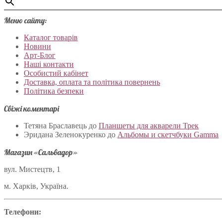
Меню сайту:
Каталог товарів
Новини
Арт-Блог
Наші контакти
Особистий кабінет
Доставка, оплата та політика повернень
Політика безпеки
Свіжі коментарі
Тетяна Браславець
до
Планшеты для акварели Трек
Эридана Зеленокуренко
до
Альбомы и скетчбуки Gamma
Магазин «Сальвадор»
вул. Мистецтв, 1
м. Харків, Україна.
Телефони: