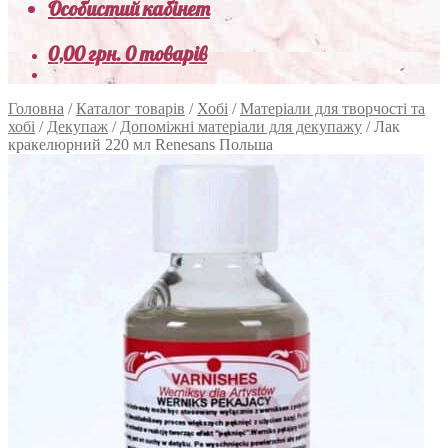
Особистий кабінет
0,00
грн.
0 товарів
Головна
/
Каталог товарів
/
Хобі
/
Матеріали для творчості та
хобі
/
Декупаж
/
Допоміжні матеріали для декупажу
/
Лак
кракелюрний 220 мл Renesans Польша