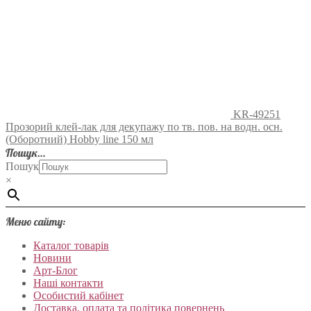
KR-49251
Прозорий клей-лак для декупажу по тв. пов. на водн. осн.
(Оборотний) Hobby line 150 мл
Пошук…
Пошук
×
Меню сайту:
Каталог товарів
Новини
Арт-Блог
Наші контакти
Особистий кабінет
Доставка, оплата та політика повернень