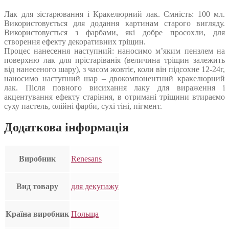
Лак для зістарювання і Кракелюрний лак. Ємність: 100 мл.
Використовується для додання картинам старого вигляду.
Використовується з фарбами, які добре просохли, для
створення ефекту декоративних тріщин.
Процес нанесення наступний: наносимо м’яким пензлем на
поверхню лак для прістаріванія (величина тріщин залежить
від нанесеного шару), з часом жовтіє, коли він підсохне 12-24г,
наносимо наступний шар – двокомпонентний кракелюрний
лак. Після повного висихання лаку для вираження і
акцентування ефекту старіння, в отримані тріщини втираємо
суху пастель, олійні фарби, сухі тіні, пігмент.
Додаткова інформація
Виробник
Renesans
Вид товару
для декупажу
Країна виробник
Польща