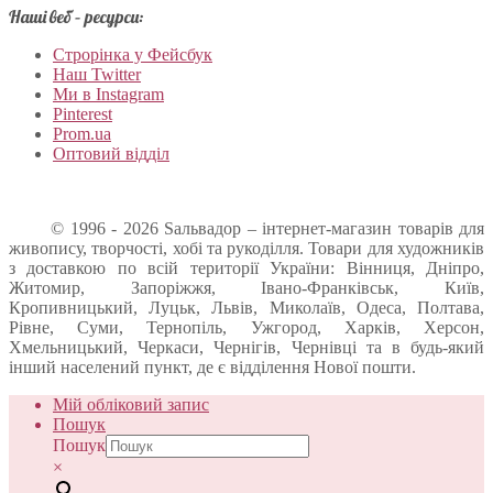
Наші веб – ресурси:
Строрінка у Фейсбук
Наш Twitter
Ми в Instagram
Pinterest
Prom.ua
Оптовий відділ
© 1996 - 2026 Sальвадор – інтернет-магазин товарів для
живопису, творчості, хобі та рукоділля. Товари для художників
з доставкою по всій території України: Вінниця, Дніпро,
Житомир, Запоріжжя, Івано-Франківськ, Київ,
Кропивницький, Луцьк, Львів, Миколаїв, Одеса, Полтава,
Рівне, Суми, Тернопіль, Ужгород, Харків, Херсон,
Хмельницький, Черкаси, Чернігів, Чернівці та в будь-який
інший населений пункт, де є відділення Нової пошти.
Мій обліковий запис
Пошук
Пошук
×