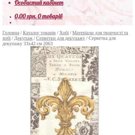
Особистий кабінет
0,00
грн.
0 товарів
Головна
/
Каталог товарів
/
Хобі
/
Матеріали для творчості та
хобі
/
Декупаж
/
Серветки для декупажу
/
Серветка для
декупажу 33х42 см 2063