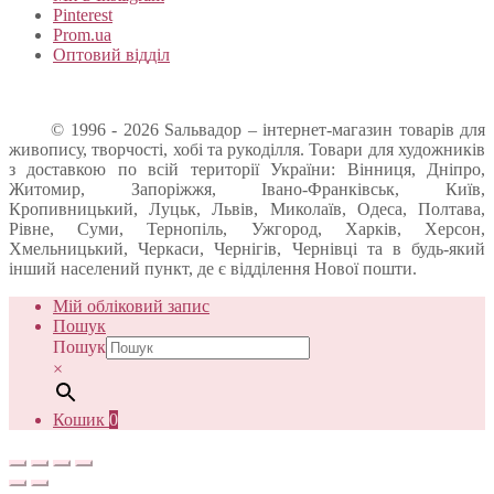
Pinterest
Prom.ua
Оптовий відділ
© 1996 - 2026 Sальвадор – інтернет-магазин товарів для
живопису, творчості, хобі та рукоділля. Товари для художників
з доставкою по всій території України: Вінниця, Дніпро,
Житомир, Запоріжжя, Івано-Франківськ, Київ,
Кропивницький, Луцьк, Львів, Миколаїв, Одеса, Полтава,
Рівне, Суми, Тернопіль, Ужгород, Харків, Херсон,
Хмельницький, Черкаси, Чернігів, Чернівці та в будь-який
інший населений пункт, де є відділення Нової пошти.
Мій обліковий запис
Пошук
Пошук
×
Кошик
0