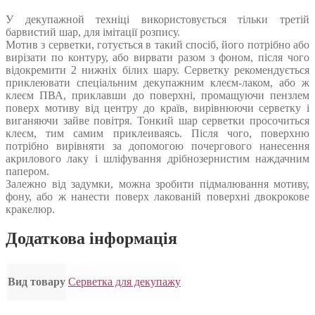
У декупажной техніці використовується тільки третій
барвистий шар, для імітації розпису.
Мотив з серветки, готується в такий спосіб, його потрібно або
вирізати по контуру, або вирвати разом з фоном, після чого
відокремити 2 нижніх білих шару. Серветку рекомендується
приклеювати спеціальним декупажним клеєм-лаком, або ж
клеєм ПВА, приклавши до поверхні, промащуючи пензлем
поверх мотиву від центру до країв, вирівнюючи серветку і
виганяючи зайве повітря. Тонкий шар серветки просочиться
клеєм, тим самим приклеиваясь. Після чого, поверхню
потрібно вирівняти за допомогою почергового нанесення
акрилового лаку і шліфування дрібнозернистим наждачним
папером.
Залежно від задумки, можна зробити підмалювання мотиву,
фону, або ж нанести поверх лакованій поверхні двокрокове
кракелюр.
Додаткова інформація
Вид товару
Серветка для декупажу