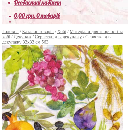
Особистий кабінет
0,00
грн.
0 товарів
Головна
/
Каталог товарів
/
Хобі
/
Матеріали для творчості та
хобі
/
Декупаж
/
Серветки для декупажу
/
Серветка для
декупажу 33х33 см 563