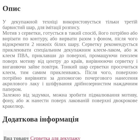
Опис
У декупажной техніці використовується тільки третій
барвистий шар, для імітації розпису.
Мотив з серветки, готується в такий спосіб, його потрібно або
вирізати по контуру, або вирвати разом з фоном, після чого
відокремити 2 нижніх білих шару. Серветку рекомендується
приклеювати спеціальним декупажним клеєм-лаком, або ж
клеєм ПВА, приклавши до поверхні, промащуючи пензлем
поверх мотиву від центру до країв, вирівнюючи серветку і
виганяючи зайве повітря. Тонкий шар серветки просочиться
клеєм, тим самим приклеиваясь. Після чого, поверхню
потрібно вирівняти за допомогою почергового нанесення
акрилового лаку і шліфування дрібнозернистим наждачним
папером.
Залежно від задумки, можна зробити підмалювання мотиву,
фону, або ж нанести поверх лакованій поверхні двокрокове
кракелюр.
Додаткова інформація
Вид товару
Серветка для декупажу