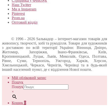
Строрінка у Фейсбук
Наш Twitter
Ми в Instagram
Pinterest
Prom.ua
Оптовий відділ
© 1996 - 2026 Sальвадор – інтернет-магазин товарів для
живопису, творчості, хобі та рукоділля. Товари для художників
з доставкою по всій території України: Вінниця, Дніпро,
Житомир, Запоріжжя, Івано-Франківськ, Київ,
Кропивницький, Луцьк, Львів, Миколаїв, Одеса, Полтава,
Рівне, Суми, Тернопіль, Ужгород, Харків, Херсон,
Хмельницький, Черкаси, Чернігів, Чернівці та в будь-який
інший населений пункт, де є відділення Нової пошти.
Мій обліковий запис
Пошук
Пошук
×
Кошик
0