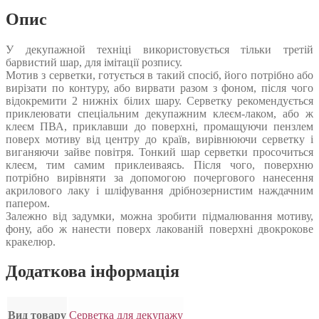
Опис
У декупажной техніці використовується тільки третій
барвистий шар, для імітації розпису.
Мотив з серветки, готується в такий спосіб, його потрібно або
вирізати по контуру, або вирвати разом з фоном, після чого
відокремити 2 нижніх білих шару. Серветку рекомендується
приклеювати спеціальним декупажним клеєм-лаком, або ж
клеєм ПВА, приклавши до поверхні, промащуючи пензлем
поверх мотиву від центру до країв, вирівнюючи серветку і
виганяючи зайве повітря. Тонкий шар серветки просочиться
клеєм, тим самим приклеиваясь. Після чого, поверхню
потрібно вирівняти за допомогою почергового нанесення
акрилового лаку і шліфування дрібнозернистим наждачним
папером.
Залежно від задумки, можна зробити підмалювання мотиву,
фону, або ж нанести поверх лакованій поверхні двокрокове
кракелюр.
Додаткова інформація
Вид товару
Серветка для декупажу