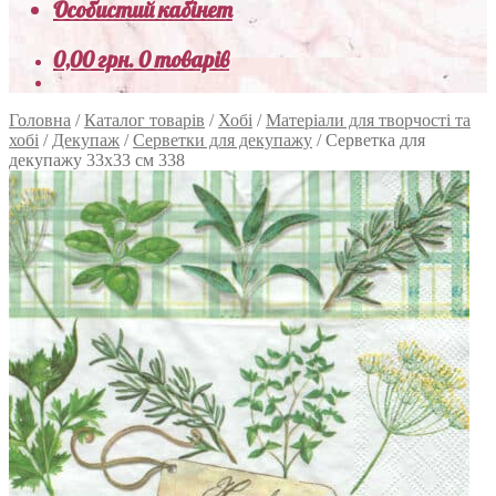
Особистий кабінет
0,00
грн.
0 товарів
Головна
/
Каталог товарів
/
Хобі
/
Матеріали для творчості та
хобі
/
Декупаж
/
Серветки для декупажу
/
Серветка для
декупажу 33х33 см 338