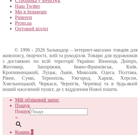
Строрінка у Фейсбук
Наш Twitter
Ми в Instagram
Pinterest
Prom.ua
Оптовий відділ
© 1996 - 2026 Sальвадор – інтернет-магазин товарів для
живопису, творчості, хобі та рукоділля. Товари для художників
з доставкою по всій території України: Вінниця, Дніпро,
Житомир, Запоріжжя, Івано-Франківськ, Київ,
Кропивницький, Луцьк, Львів, Миколаїв, Одеса, Полтава,
Рівне, Суми, Тернопіль, Ужгород, Харків, Херсон,
Хмельницький, Черкаси, Чернігів, Чернівці та в будь-який
інший населений пункт, де є відділення Нової пошти.
Мій обліковий запис
Пошук
Пошук
×
Кошик
0