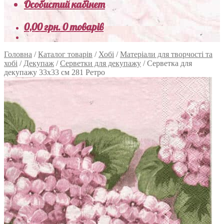
Особистий кабінет
0,00
грн.
0 товарів
Головна
/
Каталог товарів
/
Хобі
/
Матеріали для творчості та
хобі
/
Декупаж
/
Серветки для декупажу
/
Серветка для
декупажу 33х33 см 281 Ретро