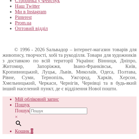
Строрінка у Фейсбук
Наш Twitter
Ми в Instagram
Pinterest
Prom.ua
Оптовий відділ
© 1996 - 2026 Sальвадор – інтернет-магазин товарів для
живопису, творчості, хобі та рукоділля. Товари для художників
з доставкою по всій території України: Вінниця, Дніпро,
Житомир, Запоріжжя, Івано-Франківськ, Київ,
Кропивницький, Луцьк, Львів, Миколаїв, Одеса, Полтава,
Рівне, Суми, Тернопіль, Ужгород, Харків, Херсон,
Хмельницький, Черкаси, Чернігів, Чернівці та в будь-який
інший населений пункт, де є відділення Нової пошти.
Мій обліковий запис
Пошук
Пошук
×
Кошик
0