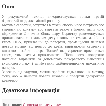
Опис
У декупажной техніці використовується тільки третій
барвистий шар, для імітації розпису.
Мотив з серветки, готується в такий спосіб, його потрібно або
вирізати по контуру, або вирвати разом з фоном, після чого
відокремити 2 нижніх білих шару. Серветку рекомендується
приклеювати спеціальним декупажним клеєм-лаком, або ж
клеєм ПВА, приклавши до поверхні, промащуючи пензлем
поверх мотиву від центру до країв, вирівнюючи серветку і
виганяючи зайве повітря. Тонкий шар серветки просочиться
клеєм, тим самим приклеиваясь. Після чого, поверхню
потрібно вирівняти за допомогою почергового нанесення
акрилового лаку і шліфування дрібнозернистим наждачним
папером.
Залежно від задумки, можна зробити підмалювання мотиву,
фону, або ж нанести поверх лакованій поверхні двокрокове
кракелюр.
Додаткова інформація
Вид товару
Серветка для декупажу