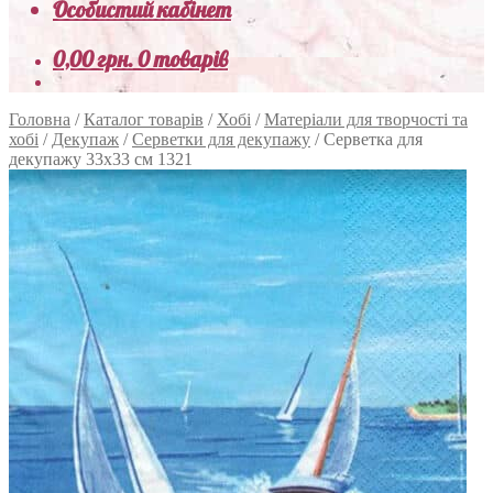
Особистий кабінет
0,00
грн.
0 товарів
Головна
/
Каталог товарів
/
Хобі
/
Матеріали для творчості та
хобі
/
Декупаж
/
Серветки для декупажу
/
Серветка для
декупажу 33х33 см 1321