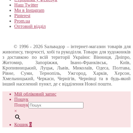
Наш Twitter
Ми в Instagram
Pinterest
Prom.ua
Оптовий відділ
© 1996 - 2026 Sальвадор – інтернет-магазин товарів для
живопису, творчості, хобі та рукоділля. Товари для художників
з доставкою по всій території України: Вінниця, Дніпро,
Житомир, Запоріжжя, Івано-Франківськ, Київ,
Кропивницький, Луцьк, Львів, Миколаїв, Одеса, Полтава,
Рівне, Суми, Тернопіль, Ужгород, Харків, Херсон,
Хмельницький, Черкаси, Чернігів, Чернівці та в будь-який
інший населений пункт, де є відділення Нової пошти.
Мій обліковий запис
Пошук
Пошук
×
Кошик
0