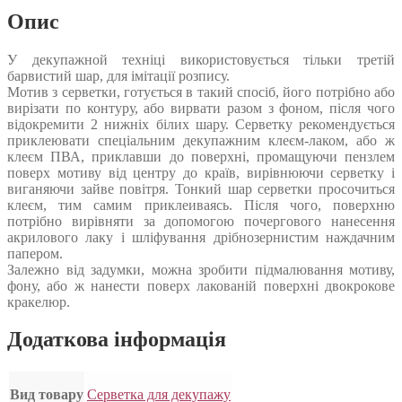
Опис
У декупажной техніці використовується тільки третій
барвистий шар, для імітації розпису.
Мотив з серветки, готується в такий спосіб, його потрібно або
вирізати по контуру, або вирвати разом з фоном, після чого
відокремити 2 нижніх білих шару. Серветку рекомендується
приклеювати спеціальним декупажним клеєм-лаком, або ж
клеєм ПВА, приклавши до поверхні, промащуючи пензлем
поверх мотиву від центру до країв, вирівнюючи серветку і
виганяючи зайве повітря. Тонкий шар серветки просочиться
клеєм, тим самим приклеиваясь. Після чого, поверхню
потрібно вирівняти за допомогою почергового нанесення
акрилового лаку і шліфування дрібнозернистим наждачним
папером.
Залежно від задумки, можна зробити підмалювання мотиву,
фону, або ж нанести поверх лакованій поверхні двокрокове
кракелюр.
Додаткова інформація
Вид товару
Серветка для декупажу