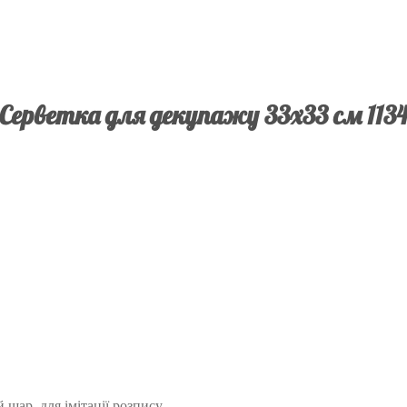
Серветка для декупажу 33х33 см 113
шар, для імітації розпису.