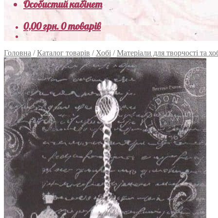
Особистий кабінет
0,00
грн.
0 товарів
Головна
/
Каталог товарів
/
Хобі
/
Матеріали для творчості та хо