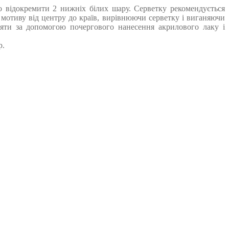
го відокремити 2 нижніх білих шару. Серветку рекомендується
отиву від центру до країв, вирівнюючи серветку і виганяючи
няти за допомогою почергового нанесення акрилового лаку і
р.