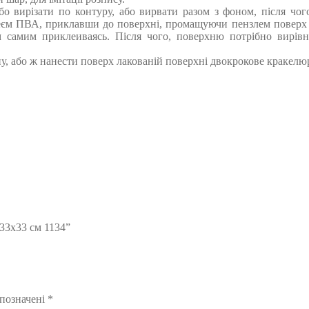
або вирізати по контуру, або вирвати разом з фоном, після чо
єм ПВА, приклавши до поверхні, промащуючи пензлем поверх м
м самим приклеиваясь. Після чого, поверхню потрібно вирів
у, або ж нанести поверх лакованій поверхні двокрокове кракелю
33х33 см 1134”
 позначені
*