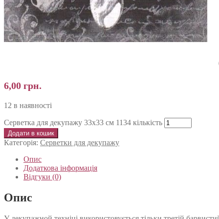
6,00
грн.
12 в наявності
Серветка для декупажу 33х33 см 1134 кількість
Додати в кошик
Категорія:
Серветки для декупажу
Опис
Додаткова інформація
Відгуки (0)
Опис
У декупажной техніці використовується тільки третій барвистий 