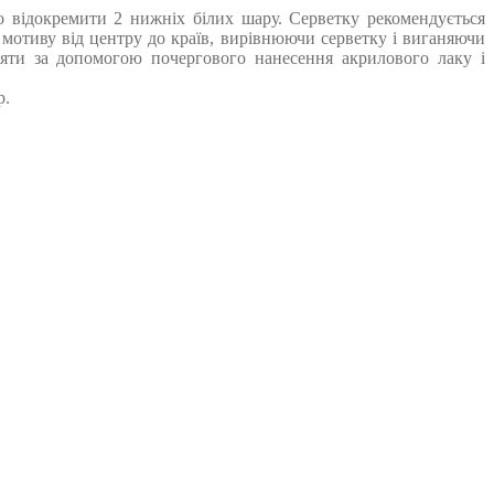
го відокремити 2 нижніх білих шару. Серветку рекомендується
отиву від центру до країв, вирівнюючи серветку і виганяючи
няти за допомогою почергового нанесення акрилового лаку і
р.