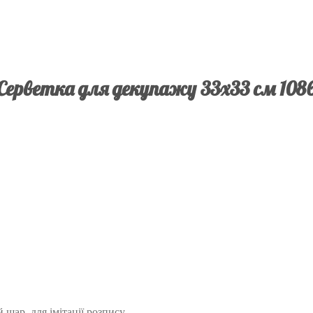
Серветка для декупажу 33х33 см 108
шар, для імітації розпису.