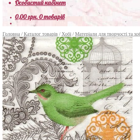
Особистий кабінет
0,00
грн.
0 товарів
Головна
/
Каталог товарів
/
Хобі
/
Матеріали для творчості та хо