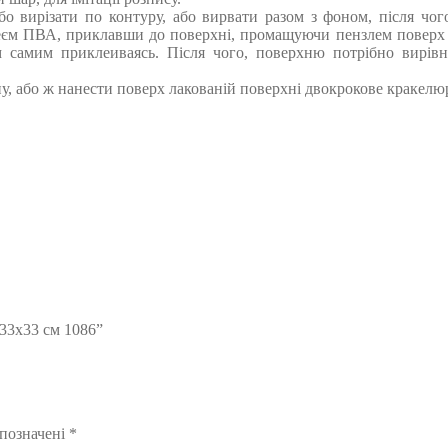
або вирізати по контуру, або вирвати разом з фоном, після чо
єм ПВА, приклавши до поверхні, промащуючи пензлем поверх м
м самим приклеиваясь. Після чого, поверхню потрібно вирів
у, або ж нанести поверх лакованій поверхні двокрокове кракелю
 33х33 см 1086”
 позначені
*