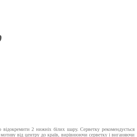
9
го відокремити 2 нижніх білих шару. Серветку рекомендується
отиву від центру до країв, вирівнюючи серветку і виганяючи