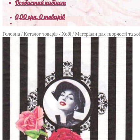
Особистий кабінет
0,00
грн.
0 товарів
Головна
/
Каталог товарів
/
Хобі
/
Матеріали для творчості та хо