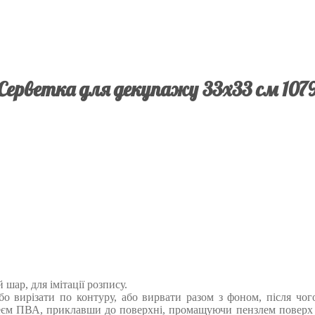
Серветка для декупажу 33х33 см 107
шар, для імітації розпису.
або вирізати по контуру, або вирвати разом з фоном, після чо
єм ПВА, приклавши до поверхні, промащуючи пензлем поверх м