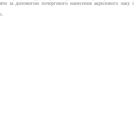
няти за допомогою почергового нанесення акрилового лаку і
р.