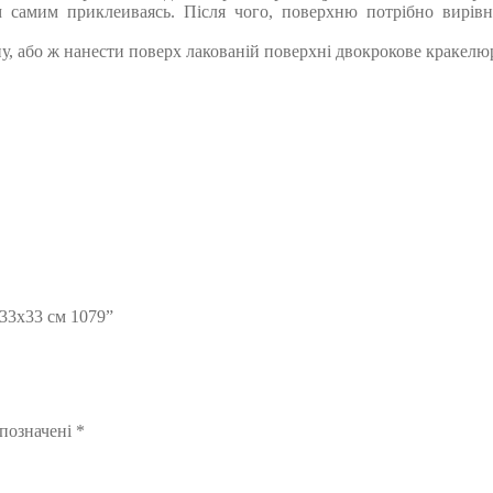
м самим приклеиваясь. Після чого, поверхню потрібно вирів
у, або ж нанести поверх лакованій поверхні двокрокове кракелю
 33х33 см 1079”
 позначені
*